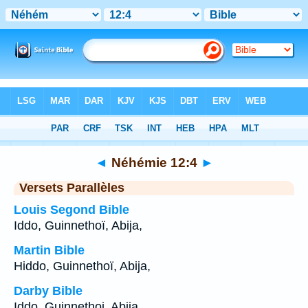
Bible
>
Néhémie
>
Chapitre 12
> Verset 4
◄
Néhémie 12:4
►
Versets Parallèles
Louis Segond Bible
Iddo, Guinnethoï, Abija,
Martin Bible
Hiddo, Guinnethoï, Abija,
Darby Bible
Iddo, Guinnethoi, Abija,