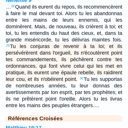
Néhémie 9
…
Quand ils eurent du repos, ils recommencèrent
28
à faire le mal devant toi. Alors tu les abandonnas
entre les mains de leurs ennemis, qui les
dominèrent. Mais, de nouveau, ils crièrent à toi; et
toi, tu les entendis du haut des cieux, et, dans ta
grande miséricorde, tu les délivras maintes fois.
Tu les conjuras de revenir à ta loi; et ils
29
persévérèrent dans l'orgueil, ils n'écoutèrent point
tes commandements, ils péchèrent contre tes
ordonnances, qui font vivre celui qui les met en
pratique, ils eurent une épaule rebelle, ils raidirent
leur cou, et ils n'obéirent point.
Tu les supportas
30
de nombreuses années, tu leur donnas des
avertissements par ton esprit, par tes prophètes; et
ils ne prêtèrent point l'oreille. Alors tu les livras
entre les mains des peuples étrangers.…
Références Croisées
Matthieu 19:17