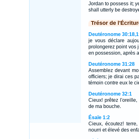
Jordan to possess it; y
shall utterly be destroy
Trésor de l'Écritur
Deutéronome 30:18,1
je vous déclare aujo
prolongerez point vos j
en possession, après a
Deutéronome 31:28
Assemblez devant moi 
officiers; je dirai ces 
témoin contre eux le ciel
Deutéronome 32:1
Cieux! prêtez l'oreille,
de ma bouche.
Ésaïe 1:2
Cieux, écoutez! terre, 
nourri et élevé des enfa