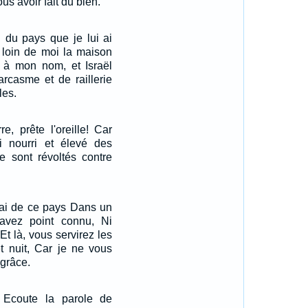
s avoir fait du bien.
ël du pays que je lui ai
i loin de moi la maison
e à mon nom, et Israël
arcasme et de raillerie
les.
re, prête l'oreille! Car
'ai nourri et élevé des
se sont révoltés contre
rai de ce pays Dans un
avez point connu, Ni
Et là, vous servirez les
et nuit, Car je ne vous
 grâce.
e, Ecoute la parole de