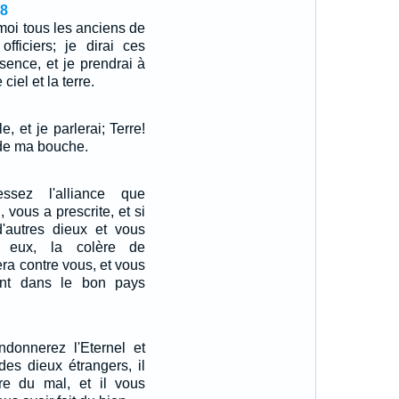
28
oi tous les anciens de
officiers; je dirai ces
sence, et je prendrai à
ciel et la terre.
le, et je parlerai; Terre!
 de ma bouche.
ssez l'alliance que
, vous a prescrite, et si
d'autres dieux et vous
t eux, la colère de
era contre vous, et vous
ent dans le bon pays
donnerez l'Eternel et
des dieux étrangers, il
ire du mal, et il vous