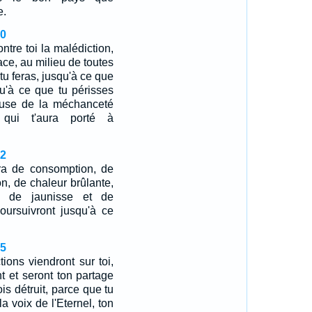
e.
20
ntre toi la malédiction,
ace, au milieu de toutes
tu feras, jusqu'à ce que
squ'à ce que tu périsses
use de la méchanceté
 qui t'aura porté à
22
era de consomption, de
on, de chaleur brûlante,
, de jaunisse et de
oursuivront jusqu'à ce
45
ions viendront sur toi,
nt et seront ton partage
is détruit, parce que tu
a voix de l'Eternel, ton