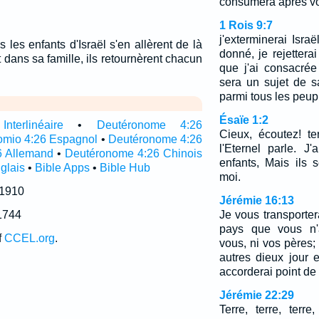
consumera après vou
1 Rois 9:7
j'exterminerai Isra
les enfants d'Israël s'en allèrent de là
donné, je rejettera
 dans sa famille, ils retournèrent chacun
que j'ai consacré
sera un sujet de s
parmi tous les peup
Ésaïe 1:2
terlinéaire
•
Deutéronome 4:26
Cieux, écoutez! ter
omio 4:26 Espagnol
•
Deutéronome 4:26
l'Eternel parle. J
6 Allemand
•
Deutéronome 4:26 Chinois
enfants, Mais ils 
glais
•
Bible Apps
•
Bible Hub
moi.
 1910
Jérémie 16:13
1744
Je vous transporte
pays que vous n'
f
CCEL.org
.
vous, ni vos pères; 
autres dieux jour 
accorderai point de
Jérémie 22:29
Terre, terre, terr