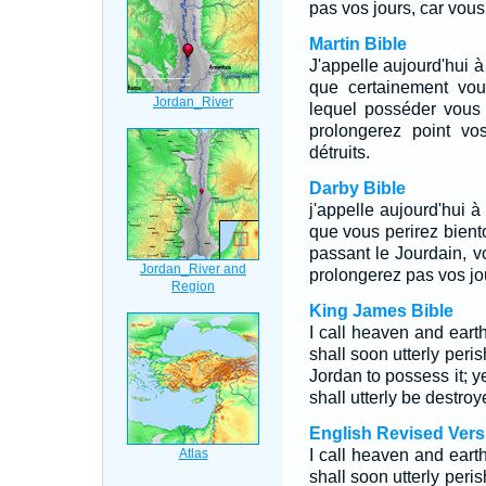
pas vos jours, car vous
Martin Bible
J'appelle aujourd'hui à
que certainement vou
lequel posséder vous 
prolongerez point vo
détruits.
Darby Bible
j'appelle aujourd'hui à
que vous perirez bient
passant le Jourdain, v
prolongerez pas vos jou
King James Bible
I call heaven and earth
shall soon utterly peri
Jordan to possess it; y
shall utterly be destroy
English Revised Vers
I call heaven and earth
shall soon utterly peri