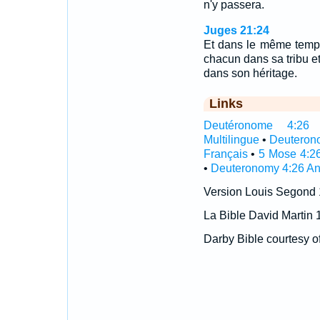
n'y passera.
Juges 21:24
Et dans le même temps 
chacun dans sa tribu et
dans son héritage.
Links
Deutéronome 4:26 In
Multilingue
•
Deuteron
Français
•
5 Mose 4:2
•
Deuteronomy 4:26 An
Version Louis Segond
La Bible David Martin 
Darby Bible courtesy o