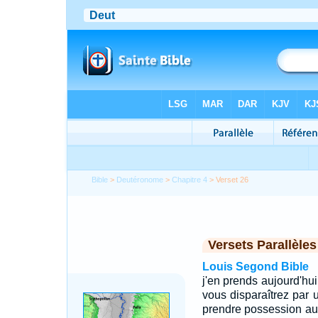
Bible
>
Deutéronome
>
Chapitre 4
> Verset 26
Versets Parallèles
Louis Segond Bible
j'en prends aujourd'hui 
vous disparaîtrez par 
prendre possession au