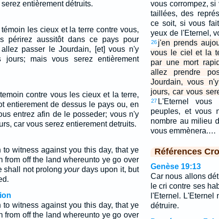
 serez entièrement détruits.
vous corrompez, si
taillées, des repr
ce soit, si vous fa
 témoin les cieux et la terre contre vous,
yeux de l'Eternel, vot
s périrez aussitôt dans ce pays pour
j'en prends aujo
26
allez passer le Jourdain, [et] vous n'y
vous le ciel et la t
s jours; mais vous serez entièrement
par une mort rapi
allez prendre po
Jourdain, vous n'
jours, car vous ser
 temoin contre vous les cieux et la terre,
L'Eternel vous 
27
ot entierement de dessus le pays ou, en
peuples, et vous n
ous entrez afin de le posseder; vous n'y
nombre au milieu d
rs, car vous serez entierement detruits.
vous emmènera.…
 to witness against you this day, that ye
Références Cro
sh from off the land whereunto ye go over
Genèse 19:13
e shall not prolong
your
days upon it, but
Car nous allons dét
ed.
le cri contre ses ha
ion
l'Eternel. L'Eterne
 to witness against you this day, that ye
détruire.
sh from off the land whereunto ye go over