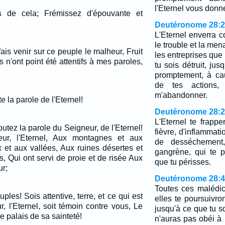
l'Eternel vous donn
s de cela; Frémissez d'épouvante et
Deutéronome 28:
L'Eternel enverra co
le trouble et la men
 fais venir sur ce peuple le malheur, Fruit
les entreprises que 
 n'ont point été attentifs à mes paroles,
tu sois détruit, ju
promptement, à ca
de tes actions,
m'abandonner.
te la parole de l'Eternel!
Deutéronome 28:
L'Eternel te frapp
utez la parole du Seigneur, de l'Eternel!
fièvre, d'inflammati
eur, l'Eternel, Aux montagnes et aux
de desséchement
x et aux vallées, Aux ruines désertes et
gangrène, qui te p
, Qui ont servi de proie et de risée Aux
que tu périsses.
ur;
Deutéronome 28:
Toutes ces malédict
ples! Sois attentive, terre, et ce qui est
elles te poursuivro
, l'Eternel, soit témoin contre vous, Le
jusqu'à ce que tu so
e palais de sa sainteté!
n'auras pas obéi à l