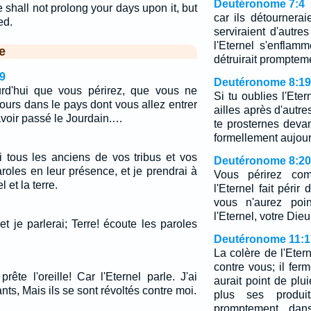
Deutéronome 7:4
e shall not prolong your days upon it, but
car ils détournerai
ed.
serviraient d'autre
l'Eternel s'enflamm
e
détruirait promptem
9
Deutéronome 8:19
urd'hui que vous périrez, que vous ne
Si tu oublies l'Eter
ours dans le pays dont vous allez entrer
ailles après d'autres
voir passé le Jourdain.…
te prosternes deva
formellement aujour
tous les anciens de vos tribus et vos
Deutéronome 8:20
paroles en leur présence, et je prendrai à
Vous périrez co
 et la terre.
l'Eternel fait péri
vous n'aurez poi
l'Eternel, votre Dieu
 et je parlerai; Terre! écoute les paroles
Deutéronome 11:1
La colère de l'Eter
contre vous; il ferme
prête l'oreille! Car l'Eternel parle. J'ai
aurait point de plui
nts, Mais ils se sont révoltés contre moi.
plus ses produit
promptement da