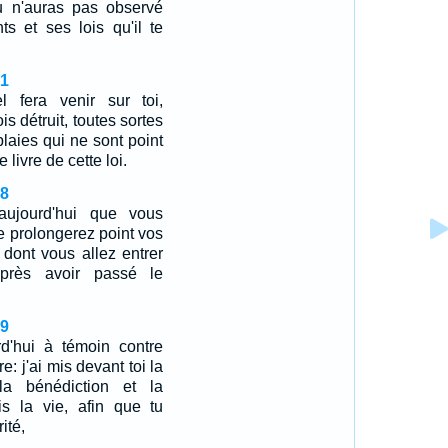
u n'auras pas observé
 et ses lois qu'il te
61
l fera venir sur toi,
is détruit, toutes sortes
laies qui ne sont point
livre de cette loi.
18
aujourd'hui que vous
e prolongerez point vos
 dont vous allez entrer
près avoir passé le
19
rd'hui à témoin contre
re: j'ai mis devant toi la
la bénédiction et la
is la vie, afin que tu
rité,