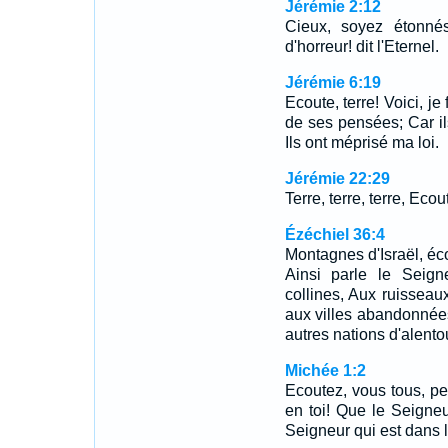
Jérémie 2:12
Cieux, soyez étonné
d'horreur! dit l'Eternel.
Jérémie 6:19
Ecoute, terre! Voici, je
de ses pensées; Car ils
Ils ont méprisé ma loi.
Jérémie 22:29
Terre, terre, terre, Ecou
Ézéchiel 36:4
Montagnes d'Israël, éco
Ainsi parle le Seign
collines, Aux ruisseau
aux villes abandonnées
autres nations d'alento
Michée 1:2
Ecoutez, vous tous, peu
en toi! Que le Seigneur
Seigneur qui est dans l