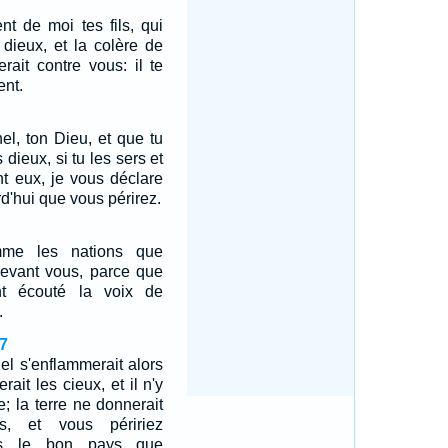
ent de moi tes fils, qui
s dieux, et la colère de
erait contre vous: il te
ent.
nel, ton Dieu, et que tu
 dieux, si tu les sers et
nt eux, je vous déclare
d'hui que vous périrez.
mme les nations que
r devant vous, parce que
nt écouté la voix de
.
7
nel s'enflammerait alors
rait les cieux, et il n'y
e; la terre ne donnerait
s, et vous péririez
ns le bon pays que