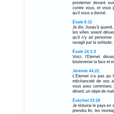
prosterner devant eux
contre vous, et vous
qu'il vous a donné.
Ésaïe 6:11
Je dis: Jusqu'à quand, 
les villes soient déva
qu'il n'y ait personn
ravagé par la solitude;
Ésaïe 24:1-3
Voici, l'Eternel dév
bouleverse la face et e
Jérémie 44:22
L'Eternel n'a pas pu 
méchanceté de vos ac
vous avez commises; e
désert, un objet de mal
Ézéchiel 33:28
Je réduirai le pays en s
prendra fin, les monta