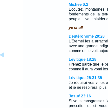
Michée 6:2
Ecoutez, montagnes, l
fondements de la terr
peuple, Il veut plaider a
ye shall
Deutéronome 29:28
L'Eternel les a arraché
avec une grande indigna
comme on le voit aujou
Lévitique 18:28
Prenez garde que le pa
comme il aura vomi les 
Lévitique 26:31-35
Je réduirai vos villes 
et je ne respirerai plu
Josué 23:16
Si vous transgressez l'
prescrite, et si vou