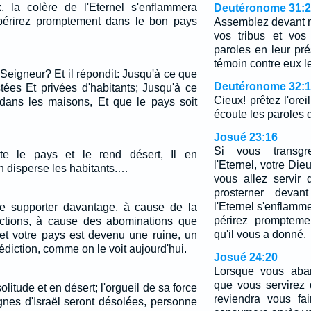
, la colère de l'Eternel s'enflammera
Deutéronome 31:
 périrez promptement dans le bon pays
Assemblez devant m
vos tribus et vos 
paroles en leur pré
témoin contre eux le 
Seigneur? Et il répondit: Jusqu'à ce que
Deutéronome 32:1
stées Et privées d'habitants; Jusqu'à ce
Cieux! prêtez l'oreil
e dans les maisons, Et que le pays soit
écoute les paroles
Josué 23:16
Si vous transgre
aste le pays et le rend désert, Il en
l'Eternel, votre Dieu
n disperse les habitants.…
vous allez servir 
prosterner devan
l'Eternel s'enflamm
le supporter davantage, à cause de la
périrez promptem
tions, à cause des abominations que
qu'il vous a donné.
t votre pays est devenu une ruine, un
édiction, comme on le voit aujourd'hui.
Josué 24:20
Lorsque vous aban
que vous servirez 
olitude et en désert; l'orgueil de sa force
reviendra vous fa
gnes d'Israël seront désolées, personne