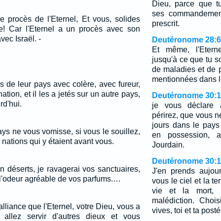
Dieu, parce que t
ses commandements
e procès de l'Eternel, Et vous, solides
prescrit.
e! Car l'Eternel a un procès avec son
vec Israël. -
Deutéronome 28:
Et même, l'Eterne
jusqu'à ce que tu so
de maladies et de p
mentionnées dans le 
s de leur pays avec colère, avec fureur,
tion, et il les a jetés sur un autre pays,
Deutéronome 30:
rd'hui.
je vous déclare 
périrez, que vous n
jours dans le pays
ys ne vous vomisse, si vous le souillez,
en possession, a
nations qui y étaient avant vous.
Jourdain.
Deutéronome 30:
en déserts, je ravagerai vos sanctuaires,
J'en prends aujou
s l'odeur agréable de vos parfums.…
vous le ciel et la ter
vie et la mort, 
malédiction. Chois
alliance que l'Eternel, votre Dieu, vous a
vives, toi et ta posté
s allez servir d'autres dieux et vous