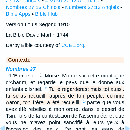
27:13 Français
•
4 Mose 27:13 Allemand
•
Nombres 27:13 Chinois
•
Numbers 27:13 Anglais
•
Bible Apps
•
Bible Hub
Version Louis Segond 1910
La Bible David Martin 1744
Darby Bible courtesy of
CCEL.org
.
Contexte
Nombres 27
L'Eternel dit à Moïse: Monte sur cette montagne
12
d'Abarim, et regarde le pays que je donne aux
enfants d'Israël.
Tu le regarderas; mais toi aussi,
13
tu seras recueilli auprès de ton peuple, comme
Aaron, ton frère, a été recueilli;
parce que vous
14
avez été rebelles à mon ordre, dans le désert de
Tsin, lors de la contestation de l'assemblée, et que
vous ne m'avez point sanctifié à leurs yeux à
l'occasion des eaux. Ce sont les eaux de