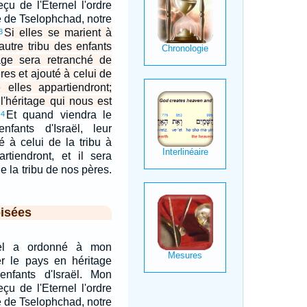
çu de l'Eternel l'ordre
e de Tselophchad, notre
Si elles se marient à
3
 autre tribu des enfants
itage sera retranché de
res et ajouté à celui de
e elles appartiendront;
l'héritage qui nous est
Et quand viendra le
4
nfants d'Israël, leur
é à celui de la tribu à
artiendront, et il sera
e la tribu de nos pères.
isées
rnel a ordonné à mon
r le pays en héritage
nfants d'Israël. Mon
çu de l'Eternel l'ordre
e de Tselophchad, notre