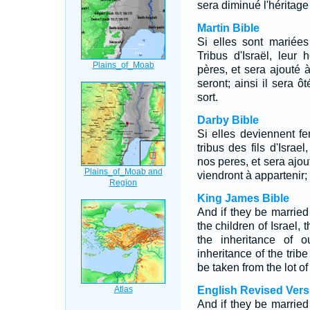
sera diminué l'héritage
Martin Bible
Si elles sont mariées
Tribus d'Israël, leur
pères, et sera ajouté à
seront; ainsi il sera ô
sort.
Darby Bible
Si elles deviennent f
tribus des fils d'Israe
nos peres, et sera ajout
viendront à appartenir; 
King James Bible
And if they be married
the children of Israel, 
the inheritance of o
inheritance of the trib
be taken from the lot of
English Revised Vers
And if they be married 