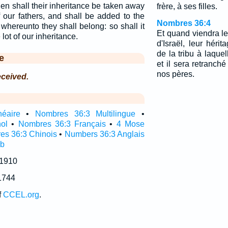
then shall their inheritance be taken away
frère, à ses filles.
f our fathers, and shall be added to the
Nombres 36:4
e whereunto they shall belong: so shall it
Et quand viendra le
lot of our inheritance.
d'Israël, leur héri
de la tribu à laquel
e
et il sera retranché
nos pères.
eceived.
néaire
•
Nombres 36:3 Multilingue
•
ol
•
Nombres 36:3 Français
•
4 Mose
es 36:3 Chinois
•
Numbers 36:3 Anglais
ub
 1910
1744
f
CCEL.org
.