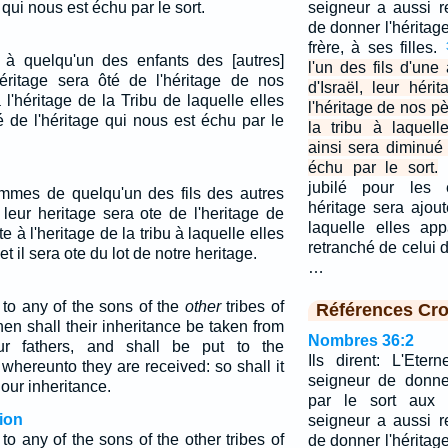
 qui nous est échu par le sort.
seigneur a aussi re
de donner l'héritag
frère, à ses filles.
 à quelqu'un des enfants des [autres]
l'un des fils d'une
 héritage sera ôté de l'héritage de nos
d'Israël, leur hér
 l'héritage de la Tribu de laquelle elles
l'héritage de nos pè
té de l'héritage qui nous est échu par le
la tribu à laquell
ainsi sera diminué 
échu par le sort.
jubilé pour les e
emmes de quelqu'un des fils des autres
héritage sera ajout
l, leur heritage sera ote de l'heritage de
laquelle elles app
e à l'heritage de la tribu à laquelle elles
retranché de celui d
et il sera ote du lot de notre heritage.
…
 to any of the sons of the
other
tribes of
Références Cro
then shall their inheritance be taken from
Nombres 36:2
ur fathers, and shall be put to the
Ils dirent: L'Ete
e whereunto they are received: so shall it
seigneur de donne
 our inheritance.
par le sort aux e
ion
seigneur a aussi re
to any of the sons of the other tribes of
de donner l'héritag