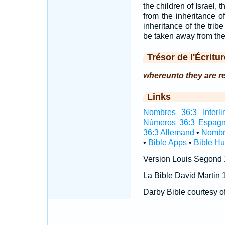
the children of Israel, 
from the inheritance o
inheritance of the trib
be taken away from the 
Trésor de l'Écritur
whereunto they are r
Links
Nombres 36:3 Interli
Números 36:3 Espagn
36:3 Allemand
•
Nombr
•
Bible Apps
•
Bible H
Version Louis Segond
La Bible David Martin 
Darby Bible courtesy o