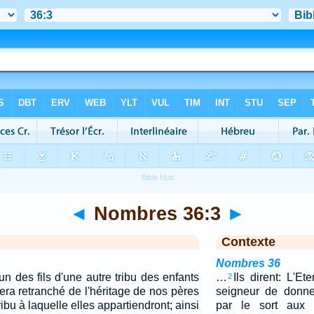
◄
Nombres 36:3
►
Contexte
Nombres 36
'un des fils d'une autre tribu des enfants
…
Ils dirent: L'E
2
 sera retranché de l'héritage de nos pères
seigneur de donne
tribu à laquelle elles appartiendront; ainsi
par le sort aux e