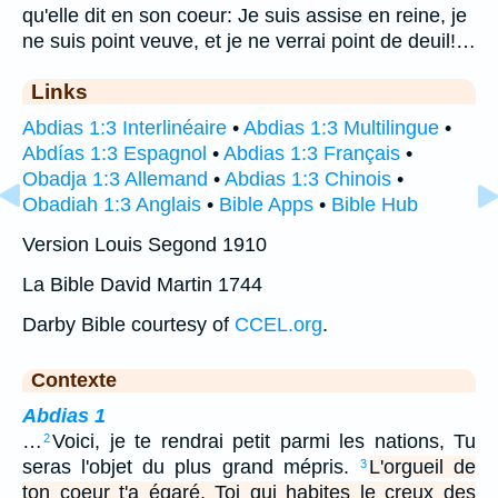
qu'elle dit en son coeur: Je suis assise en reine, je
ne suis point veuve, et je ne verrai point de deuil!…
Links
Abdias 1:3 Interlinéaire
•
Abdias 1:3 Multilingue
•
Abdías 1:3 Espagnol
•
Abdias 1:3 Français
•
Obadja 1:3 Allemand
•
Abdias 1:3 Chinois
•
Obadiah 1:3 Anglais
•
Bible Apps
•
Bible Hub
Version Louis Segond 1910
La Bible David Martin 1744
Darby Bible courtesy of
CCEL.org
.
Contexte
Abdias 1
…
Voici, je te rendrai petit parmi les nations, Tu
2
seras l'objet du plus grand mépris.
L'orgueil de
3
ton coeur t'a égaré, Toi qui habites le creux des