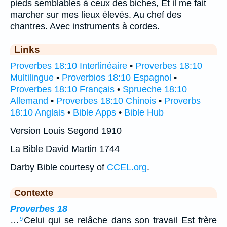
pieds semblables à ceux des biches, Et il me fait
marcher sur mes lieux élevés. Au chef des
chantres. Avec instruments à cordes.
Links
Proverbes 18:10 Interlinéaire
•
Proverbes 18:10
Multilingue
•
Proverbios 18:10 Espagnol
•
Proverbes 18:10 Français
•
Sprueche 18:10
Allemand
•
Proverbes 18:10 Chinois
•
Proverbs
18:10 Anglais
•
Bible Apps
•
Bible Hub
Version Louis Segond 1910
La Bible David Martin 1744
Darby Bible courtesy of
CCEL.org
.
Contexte
Proverbes 18
…
Celui qui se relâche dans son travail Est frère
9