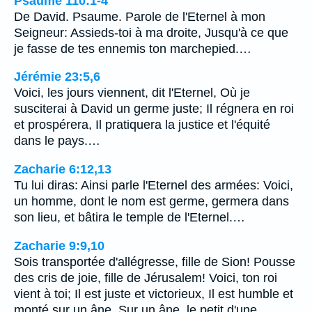
Psaume 110:1-4
De David. Psaume. Parole de l'Eternel à mon
Seigneur: Assieds-toi à ma droite, Jusqu'à ce que
je fasse de tes ennemis ton marchepied.…
Jérémie 23:5,6
Voici, les jours viennent, dit l'Eternel, Où je
susciterai à David un germe juste; Il régnera en roi
et prospérera, Il pratiquera la justice et l'équité
dans le pays.…
Zacharie 6:12,13
Tu lui diras: Ainsi parle l'Eternel des armées: Voici,
un homme, dont le nom est germe, germera dans
son lieu, et bâtira le temple de l'Eternel.…
Zacharie 9:9,10
Sois transportée d'allégresse, fille de Sion! Pousse
des cris de joie, fille de Jérusalem! Voici, ton roi
vient à toi; Il est juste et victorieux, Il est humble et
monté sur un âne, Sur un âne, le petit d'une