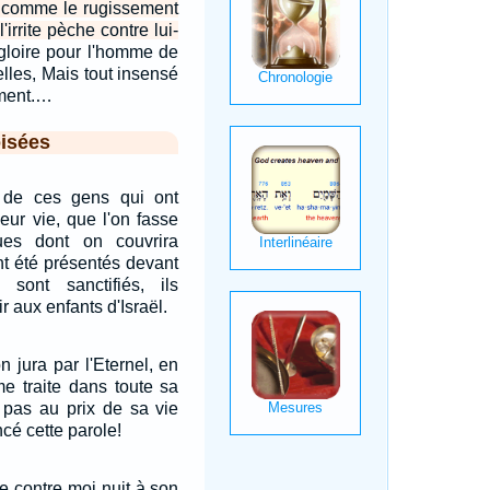
st comme le rugissement
l'irrite pèche contre lui-
gloire pour l'homme de
elles, Mais tout insensé
ement.…
isées
 de ces gens qui ont
eur vie, que l'on fasse
es dont on couvrira
ont été présentés devant
s sont sanctifiés, ils
r aux enfants d'Israël.
n jura par l'Eternel, en
e traite dans toute sa
t pas au prix de sa vie
cé cette parole!
e contre moi nuit à son