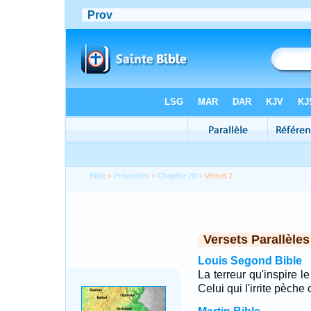
Bible
>
Proverbes
>
Chapitre 20
> Verset 2
Versets Parallèles
Louis Segond Bible
La terreur qu'inspire l
Celui qui l'irrite pèche