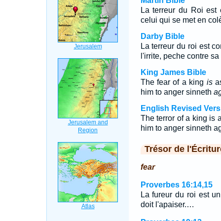
Martin Bible
La terreur du Roi est
celui qui se met en col
Darby Bible
La terreur du roi est c
l'irrite, peche contre s
King James Bible
The fear of a king
is
as
him to anger sinneth
ag
English Revised Vers
The terror of a king is 
him to anger sinneth ag
Trésor de l'Écritur
fear
Proverbes 16:14,15
La fureur du roi est 
doit l'apaiser.…