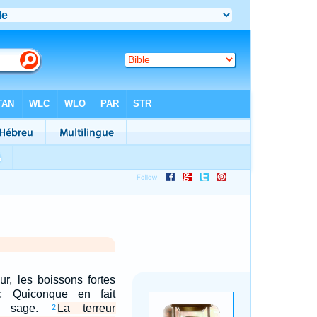
r, les boissons fortes
s; Quiconque en fait
as sage.
La terreur
2