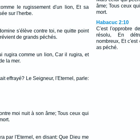
âme; Tous ceux qui
comme le rugissement d'un lion, Et sa
mort.
ée sur l'herbe.
Habacuc 2:10
C'est l'opprobre 
 domine s'élève contre toi, ne quitte point
résolu, En détr
prévient de grands péchés.
nombreux, Et c'est
as péché.
qui rugira comme un lion, Car il rugira, et
de la mer.
rait effrayé? Le Seigneur, l'Eternel, parle:
ontre moi nuit à son âme; Tous ceux qui
mort.
ra par l'Eternel, en disant: Que Dieu me