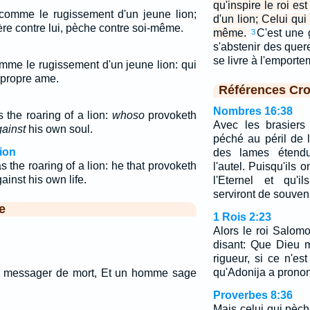
qu'inspire le roi e
 comme le rugissement d'un jeune lion;
d'un lion; Celui qui 
ère contre lui, pèche contre soi-même.
même.
C'est une 
3
s'abstenir des quer
se livre à l'emport
omme le rugissement d'un jeune lion: qui
a propre ame.
Références Cro
Nombres 16:38
 the roaring of a lion:
whoso
provoketh
Avec les brasiers
ainst
his own soul.
péché au péril de l
ion
des lames étendu
as the roaring of a lion: he that provoketh
l'autel. Puisqu'ils 
ainst his own life.
l'Eternel et qu'il
serviront de souveni
e
1 Rois 2:23
Alors le roi Salomo
disant: Que Dieu m
rigueur, si ce n'es
qu'Adonija a pronon
un messager de mort, Et un homme sage
Proverbes 8:36
Mais celui qui pèch