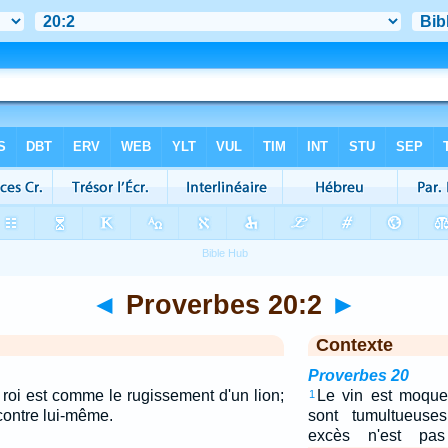
◄
Proverbes 20:2
►
Contexte
Proverbes 20
e roi est comme le rugissement d'un lion;
Le vin est moqueu
1
 contre lui-même.
sont tumultueuse
excès n'est p