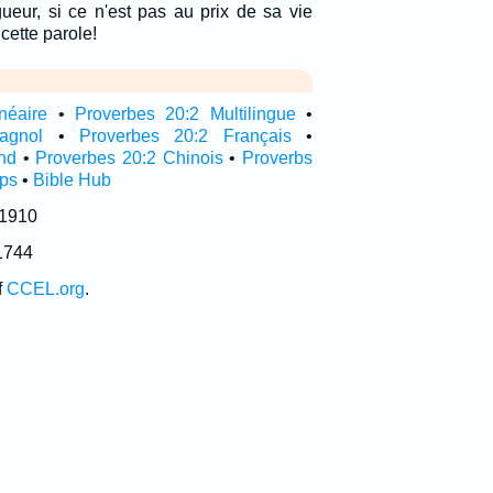
gueur, si ce n'est pas au prix de sa vie
cette parole!
néaire
•
Proverbes 20:2 Multilingue
•
agnol
•
Proverbes 20:2 Français
•
nd
•
Proverbes 20:2 Chinois
•
Proverbs
pps
•
Bible Hub
 1910
1744
f
CCEL.org
.