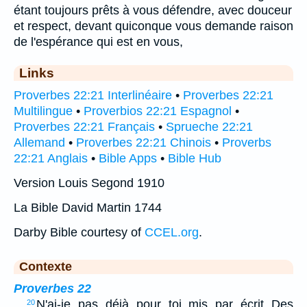
étant toujours prêts à vous défendre, avec douceur
et respect, devant quiconque vous demande raison
de l'espérance qui est en vous,
Links
Proverbes 22:21 Interlinéaire
•
Proverbes 22:21
Multilingue
•
Proverbios 22:21 Espagnol
•
Proverbes 22:21 Français
•
Sprueche 22:21
Allemand
•
Proverbes 22:21 Chinois
•
Proverbs
22:21 Anglais
•
Bible Apps
•
Bible Hub
Version Louis Segond 1910
La Bible David Martin 1744
Darby Bible courtesy of
CCEL.org
.
Contexte
Proverbes 22
…
N'ai-je pas déjà pour toi mis par écrit Des
20