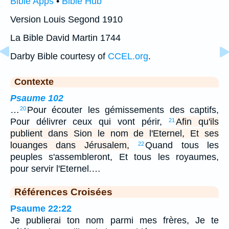
Bible Apps
•
Bible Hub
Version Louis Segond 1910
La Bible David Martin 1744
Darby Bible courtesy of
CCEL.org
.
Contexte
Psaume 102
…
Pour écouter les gémissements des captifs,
20
Pour délivrer ceux qui vont périr,
Afin qu'ils
21
publient dans Sion le nom de l'Eternel, Et ses
louanges dans Jérusalem,
Quand tous les
22
peuples s'assembleront, Et tous les royaumes,
pour servir l'Eternel.…
Références Croisées
Psaume 22:22
Je publierai ton nom parmi mes frères, Je te