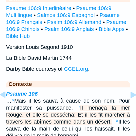
Psaume 106:9 Interlinéaire
•
Psaume 106:9
Multilingue
•
Salmos 106:9 Espagnol
•
Psaume
106:9 Français
•
Psalm 106:9 Allemand
•
Psaume
106:9 Chinois
•
Psalm 106:9 Anglais
•
Bible Apps
•
Bible Hub
Version Louis Segond 1910
La Bible David Martin 1744
Darby Bible courtesy of
CCEL.org
.
Contexte
Psaume 106
…
Mais il les sauva à cause de son nom, Pour
8
manifester sa puissance.
Il menaça la mer
9
Rouge, et elle se dessécha; Et il les fit marcher à
travers les abîmes comme dans un désert.
Il les
10
sauva de la main de celui qui les haïssait, Il les
délivra de la main de l'ennemi.…