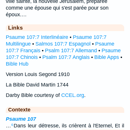
ville sainte, la nouvelle Jérusalem, préparée
comme une épouse qui s'est parée pour son
époux.…
Links
Psaume 107:7 Interlinéaire
•
Psaume 107:7
Multilingue
•
Salmos 107:7 Espagnol
•
Psaume
107:7 Français
•
Psalm 107:7 Allemand
•
Psaume
107:7 Chinois
•
Psalm 107:7 Anglais
•
Bible Apps
•
Bible Hub
Version Louis Segond 1910
La Bible David Martin 1744
Darby Bible courtesy of
CCEL.org
.
Contexte
Psaume 107
…
Dans leur détresse, ils crièrent à l'Eternel, Et il
6