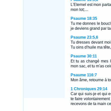
L'Eternel est mon parta
mon lot;…
Psaume 18:35
Tu me donnes le bouclie
je deviens grand par ta
Psaume 23:5,6
Tu dresses devant moi
Tu oins d'huile ma têt
Psaume 30:11
Et tu as changé mes l
mon sac, et tu m'as cein
Psaume 116:7
Mon âme, retourne à ton 
1 Chroniques 29:14
Car qui suis-je et qui
te faire volontairement
recevons de ta main ce 