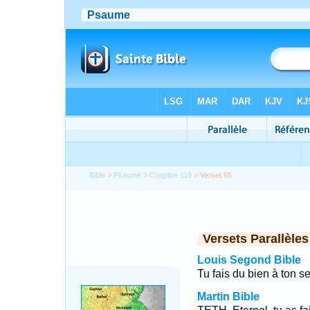
Bible
>
Psaume
>
Chapitre 119
> Verset 65
Versets Parallèles
Louis Segond Bible
Tu fais du bien à ton s
Martin Bible