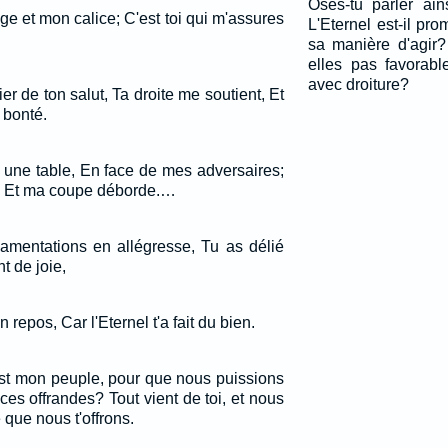
Oses-tu parler ai
ge et mon calice; C'est toi qui m'assures
L'Eternel est-il prom
sa manière d'agir
elles pas favorab
avec droiture?
r de ton salut, Ta droite me soutient, Et
 bonté.
 une table, En face de mes adversaires;
e, Et ma coupe déborde.…
amentations en allégresse, Tu as délié
t de joie,
repos, Car l'Eternel t'a fait du bien.
 est mon peuple, pour que nous puissions
 ces offrandes? Tout vient de toi, et nous
que nous t'offrons.