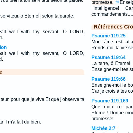
t du bien à ton serviteur selon ta parole.
promesse.
Ensei
66
l'intelligence!
commandements.
 serviteur, o Eternel! selon ta parole.
Références Cro
lt well with thy servant, O LORD,
Psaume 119:25
d.
Mon âme est atta
ion
Rends-moi la vie se
lt well with thy servant, O LORD,
Psaume 119:64
d.
La terre, ô Eternel!
Enseigne-moi tes st
e
Psaume 119:66
Enseigne-moi le bon
Car je crois à tes
teur, pour que je vive Et que j'observe ta
Psaume 119:169
Que mon cri parv
Eternel! Donne-moi 
promesse!
r il m'a fait du bien.
Michée 2:7