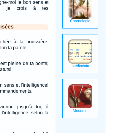
gne-moi le bon sens et
 Car je crois à tes
…
isées
chée à la poussière:
lon ta parole!
 est pleine de ta bonté;
atuts!
 sens et l'intelligence!
 commandements.
ienne jusqu'à toi, ô
l'intelligence, selon ta