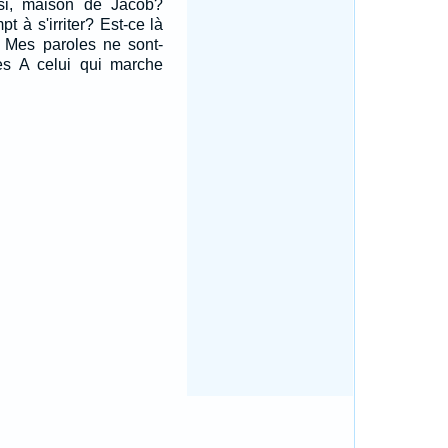
nsi, maison de Jacob?
pt à s'irriter? Est-ce là
? Mes paroles ne sont-
les A celui qui marche