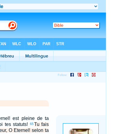
ernel! est pleine de ta
i tes statuts!
Tu fais
65
eur, O Eternel! selon ta