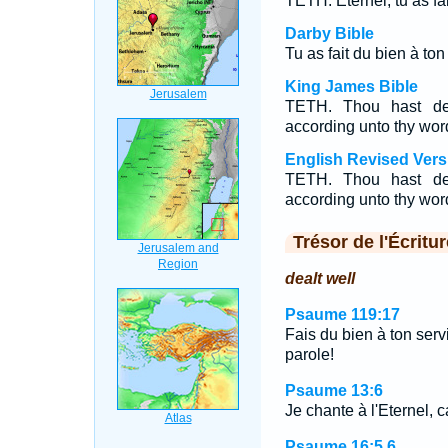
TETH. Eternel, tu as fai
Darby Bible
Tu as fait du bien à ton
King James Bible
TETH. Thou hast dea
according unto thy wor
English Revised Vers
TETH. Thou hast dea
according unto thy wor
Trésor de l'Écritur
dealt well
Psaume 119:17
Fais du bien à ton servi
parole!
Psaume 13:6
Je chante à l'Eternel, ca
Psaume 16:5,6