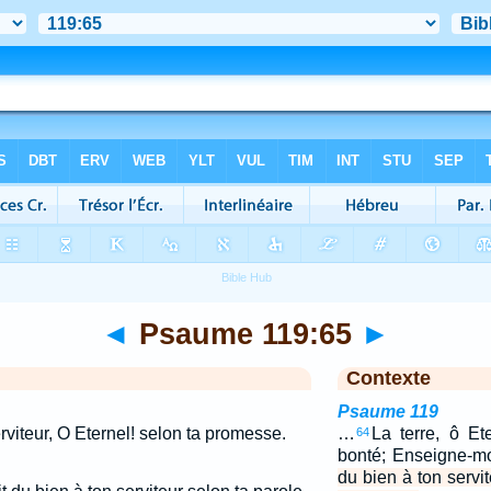
◄
Psaume 119:65
►
Contexte
Psaume 119
erviteur, O Eternel! selon ta promesse.
…
La terre, ô Et
64
bonté; Enseigne-mo
du bien à ton servit