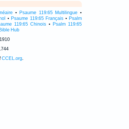
néaire
•
Psaume 119:65 Multilingue
•
nol
•
Psaume 119:65 Français
•
Psalm
aume 119:65 Chinois
•
Psalm 119:65
Bible Hub
 1910
1744
f
CCEL.org
.