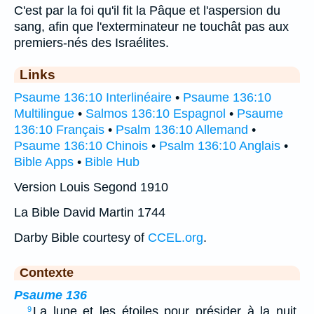
C'est par la foi qu'il fit la Pâque et l'aspersion du
sang, afin que l'exterminateur ne touchât pas aux
premiers-nés des Israélites.
Links
Psaume 136:10 Interlinéaire
•
Psaume 136:10
Multilingue
•
Salmos 136:10 Espagnol
•
Psaume
136:10 Français
•
Psalm 136:10 Allemand
•
Psaume 136:10 Chinois
•
Psalm 136:10 Anglais
•
Bible Apps
•
Bible Hub
Version Louis Segond 1910
La Bible David Martin 1744
Darby Bible courtesy of
CCEL.org
.
Contexte
Psaume 136
…
La lune et les étoiles pour présider à la nuit,
9