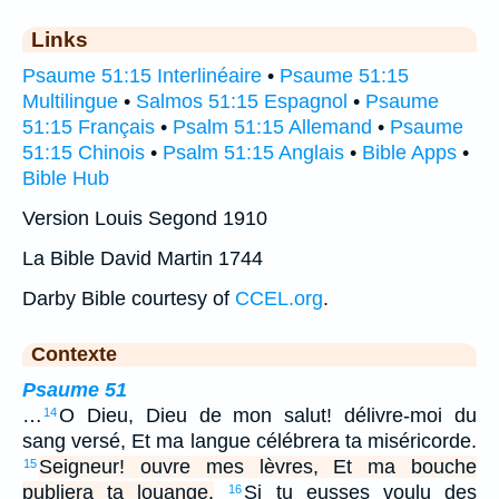
Links
Psaume 51:15 Interlinéaire
•
Psaume 51:15
Multilingue
•
Salmos 51:15 Espagnol
•
Psaume
51:15 Français
•
Psalm 51:15 Allemand
•
Psaume
51:15 Chinois
•
Psalm 51:15 Anglais
•
Bible Apps
•
Bible Hub
Version Louis Segond 1910
La Bible David Martin 1744
Darby Bible courtesy of
CCEL.org
.
Contexte
Psaume 51
…
O Dieu, Dieu de mon salut! délivre-moi du
14
sang versé, Et ma langue célébrera ta miséricorde.
Seigneur! ouvre mes lèvres, Et ma bouche
15
publiera ta louange.
Si tu eusses voulu des
16