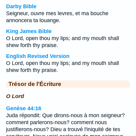
Darby Bible
Seigneur, ouvre mes levres, et ma bouche
annoncera ta louange.
King James Bible
O Lord, open thou my lips; and my mouth shall
shew forth thy praise.
English Revised Version
O Lord, open thou my lips; and my mouth shall
shew forth thy praise.
Trésor de l'Écriture
O Lord
Genèse 44:16
Juda répondit: Que dirons-nous à mon seigneur?
comment parlerons-nous? comment nous
justifierons-nous? Dieu a trouvé l'iniquité de tes