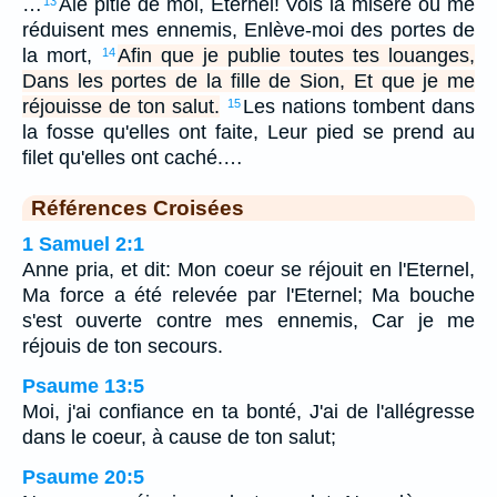
…
Aie pitié de moi, Eternel! Vois la misère où me
13
réduisent mes ennemis, Enlève-moi des portes de
la mort,
Afin que je publie toutes tes louanges,
14
Dans les portes de la fille de Sion, Et que je me
réjouisse de ton salut.
Les nations tombent dans
15
la fosse qu'elles ont faite, Leur pied se prend au
filet qu'elles ont caché.…
Références Croisées
1 Samuel 2:1
Anne pria, et dit: Mon coeur se réjouit en l'Eternel,
Ma force a été relevée par l'Eternel; Ma bouche
s'est ouverte contre mes ennemis, Car je me
réjouis de ton secours.
Psaume 13:5
Moi, j'ai confiance en ta bonté, J'ai de l'allégresse
dans le coeur, à cause de ton salut;
Psaume 20:5