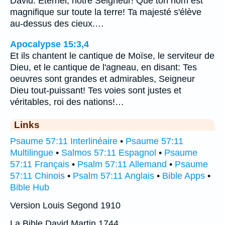
David. Eternel, notre Seigneur! Que ton nom est
magnifique sur toute la terre! Ta majesté s'élève
au-dessus des cieux.…
Apocalypse 15:3,4
Et ils chantent le cantique de Moïse, le serviteur de
Dieu, et le cantique de l'agneau, en disant: Tes
oeuvres sont grandes et admirables, Seigneur
Dieu tout-puissant! Tes voies sont justes et
véritables, roi des nations!…
Links
Psaume 57:11 Interlinéaire
•
Psaume 57:11
Multilingue
•
Salmos 57:11 Espagnol
•
Psaume
57:11 Français
•
Psalm 57:11 Allemand
•
Psaume
57:11 Chinois
•
Psalm 57:11 Anglais
•
Bible Apps
•
Bible Hub
Version Louis Segond 1910
La Bible David Martin 1744