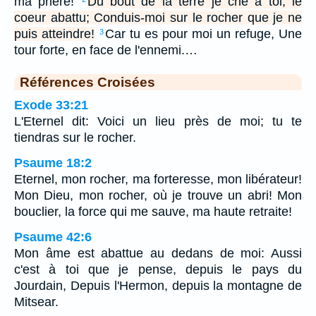
ma prière!
Du bout de la terre je crie à toi, le
coeur abattu; Conduis-moi sur le rocher que je ne
puis atteindre!
Car tu es pour moi un refuge, Une
3
tour forte, en face de l'ennemi.…
Références Croisées
Exode 33:21
L'Eternel dit: Voici un lieu près de moi; tu te
tiendras sur le rocher.
Psaume 18:2
Eternel, mon rocher, ma forteresse, mon libérateur!
Mon Dieu, mon rocher, où je trouve un abri! Mon
bouclier, la force qui me sauve, ma haute retraite!
Psaume 42:6
Mon âme est abattue au dedans de moi: Aussi
c'est à toi que je pense, depuis le pays du
Jourdain, Depuis l'Hermon, depuis la montagne de
Mitsear.