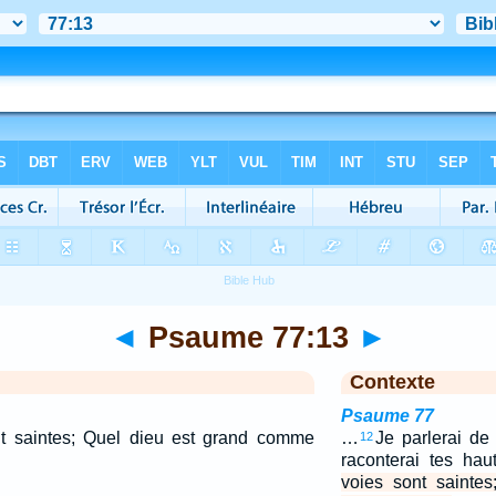
◄
Psaume 77:13
►
Contexte
Psaume 77
nt saintes; Quel dieu est grand comme
…
Je parlerai de
12
raconterai tes hau
voies sont sainte