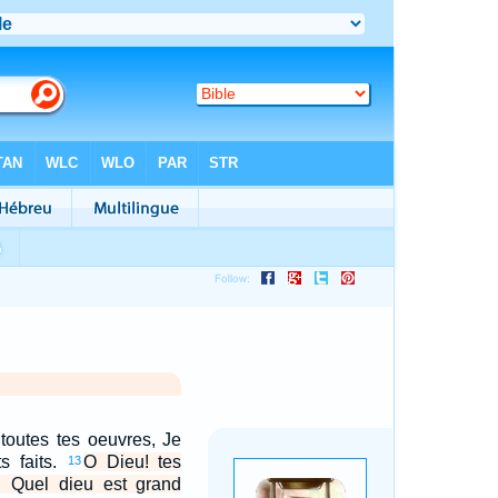
 toutes tes oeuvres, Je
ts faits.
O Dieu! tes
13
s; Quel dieu est grand