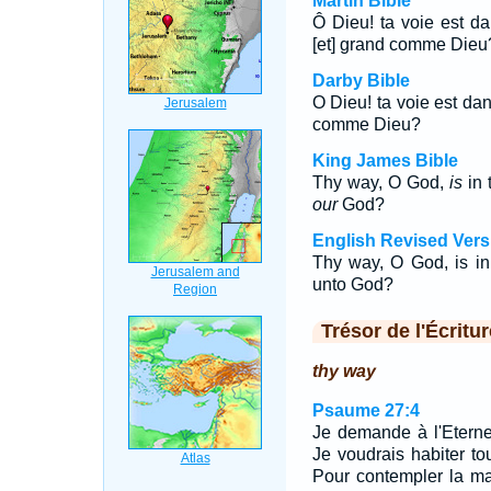
Martin Bible
Ô Dieu! ta voie est dan
[et] grand comme Dieu
Darby Bible
O Dieu! ta voie est dans
comme Dieu?
King James Bible
Thy way, O God,
is
in 
our
God?
English Revised Vers
Thy way, O God, is in
unto God?
Trésor de l'Écritur
thy way
Psaume 27:4
Je demande à l'Eterne
Je voudrais habiter to
Pour contempler la ma