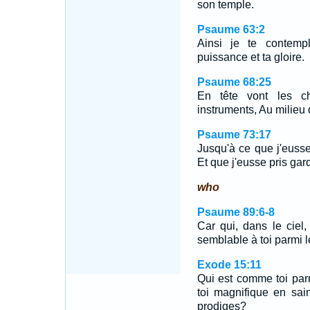
son temple.
Psaume 63:2
Ainsi je te contemp
puissance et ta gloire.
Psaume 68:25
En tête vont les ch
instruments, Au milieu 
Psaume 73:17
Jusqu'à ce que j'euss
Et que j'eusse pris gar
who
Psaume 89:6-8
Car qui, dans le ciel
semblable à toi parmi 
Exode 15:11
Qui est comme toi par
toi magnifique en sai
prodiges?