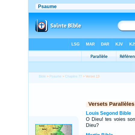
Bible
>
Psaume
>
Chapitre 77
> Verset 13
Versets Parallèles
Louis Segond Bible
O Dieu! tes voies so
Dieu?