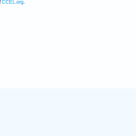
f
CCEL.org
.