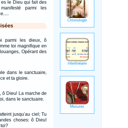
 es le Dieu qui fait des
manifesté parmi les
ce.…
isées
i parmi les dieux, ô
omme toi magnifique en
 louanges, Opérant des
ple dans le sanctuaire,
e et ta gloire.
e, ô Dieu! La marche de
i, dans le sanctuaire.
atteint jusqu'au ciel; Tu
andes choses: ô Dieu!
toi?