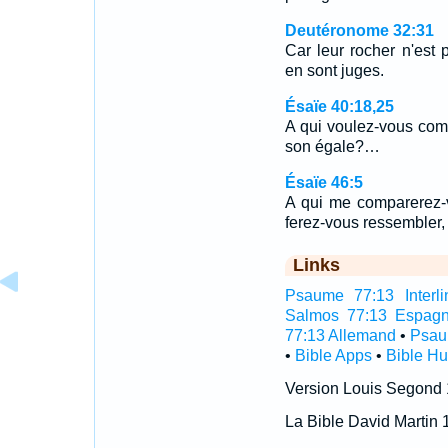
Deutéronome 32:31
Car leur rocher n'es
en sont juges.
Ésaïe 40:18,25
A qui voulez-vous com
son égale?…
Ésaïe 46:5
A qui me comparerez-v
ferez-vous ressembler
Links
Psaume 77:13 Interli
Salmos 77:13 Espagn
77:13 Allemand
•
Psau
•
Bible Apps
•
Bible H
Version Louis Segond
La Bible David Martin 