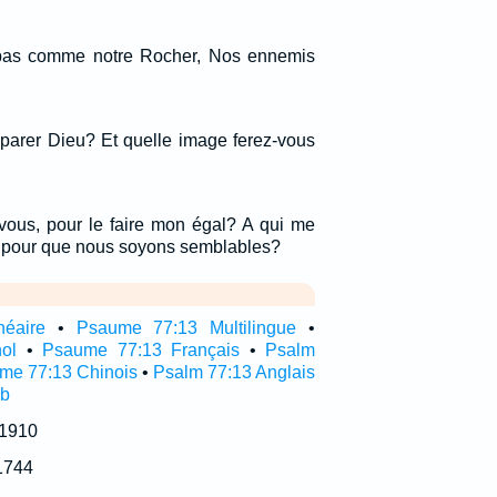
t pas comme notre Rocher, Nos ennemis
parer Dieu? Et quelle image ferez-vous
ous, pour le faire mon égal? A qui me
, pour que nous soyons semblables?
néaire
•
Psaume 77:13 Multilingue
•
ol
•
Psaume 77:13 Français
•
Psalm
me 77:13 Chinois
•
Psalm 77:13 Anglais
ub
 1910
1744