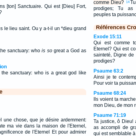
comme Dieu?
Tu
14
s [ton] Sanctuaire. Qui est [Dieu] Fort,
prodiges; Tu as 
?
peuples ta puissan
Références Cro
 le lieu saint. Ou y a-t-il un *dieu grand
Exode 15:11
Qui est comme to
Eternel? Qui est c
the sanctuary: who
is so
great a God as
sainteté, Digne de
prodiges?
ion
Psaume 63:2
 the sanctuary: who is a great god like
Ainsi je te contem
Pour voir ta puissanc
e
Psaume 68:24
Ils voient ta march
mon Dieu, de mon ro
Psaume 71:19
l une chose, que je désire ardemment:
Ta justice, ô Dieu! 
ute ma vie dans la maison de l'Eternel,
as accompli de gr
gnificence de l'Eternel Et pour admirer
qui est semblable à 