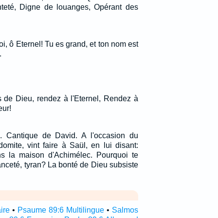
nteté, Digne de louanges, Opérant des
oi, ô Eternel! Tu es grand, et ton nom est
.
 de Dieu, rendez à l'Eternel, Rendez à
eur!
. Cantique de David. A l'occasion du
omite, vint faire à Saül, en lui disant:
ns la maison d'Achimélec. Pourquoi te
anceté, tyran? La bonté de Dieu subsiste
ire
•
Psaume 89:6 Multilingue
•
Salmos