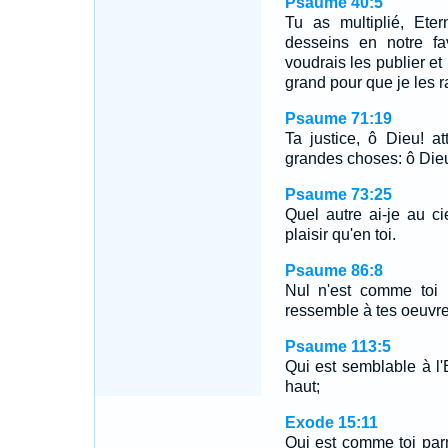
Psaume 40:5
Tu as multiplié, Ete
desseins en notre fa
voudrais les publier et
grand pour que je les r
Psaume 71:19
Ta justice, ô Dieu! a
grandes choses: ô Dieu
Psaume 73:25
Quel autre ai-je au ci
plaisir qu'en toi.
Psaume 86:8
Nul n'est comme toi 
ressemble à tes oeuvre
Psaume 113:5
Qui est semblable à l'
haut;
Exode 15:11
Qui est comme toi par