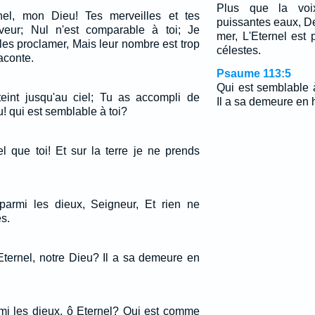
Plus que la voi
rnel, mon Dieu! Tes merveilles et tes
puissantes eaux, De
veur; Nul n'est comparable à toi; Je
mer, L'Eternel est 
 les proclamer, Mais leur nombre est trop
célestes.
aconte.
Psaume 113:5
Qui est semblable à
tteint jusqu'au ciel; Tu as accompli de
Il a sa demeure en 
! qui est semblable à toi?
el que toi! Et sur la terre je ne prends
parmi les dieux, Seigneur, Et rien ne
s.
Eternel, notre Dieu? Il a sa demeure en
mi les dieux, ô Eternel? Qui est comme