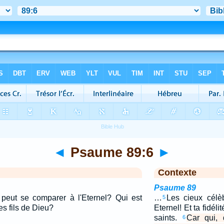
◄
Psaume 89:6
►
Contexte
Psaume 89
, peut se comparer à l'Eternel? Qui est
…
Les cieux célèb
5
es fils de Dieu?
Eternel! Et ta fidél
saints.
Car qui, 
6