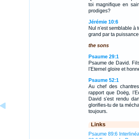
toi magnifique en sai
prodiges?
Jérémie 10:6
Nul n'est semblable à t
grand par ta puissance
the sons
Psaume 29:1
Psaume de David. Fils
l'Eternel gloire et honn
Psaume 52:1
Au chef des chantres
rapport que Doëg, l'Ed
David s'est rendu da
glorifies-tu de ta méch
toujours.
Links
Psaume 89:6 Interlinéa