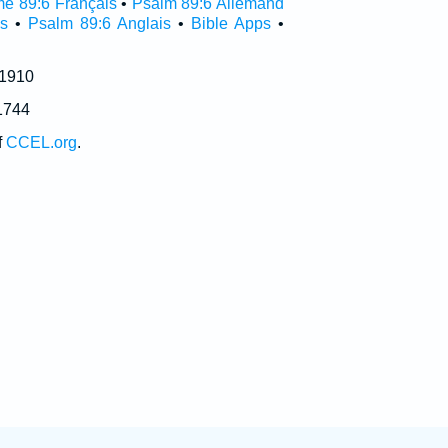
e 89:6 Français
•
Psalm 89:6 Allemand
s
•
Psalm 89:6 Anglais
•
Bible Apps
•
 1910
1744
f
CCEL.org
.