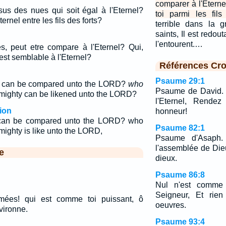
comparer à l'Etern
sus des nues qui soit égal à l'Eternel?
toi parmi les fil
ernel entre les fils des forts?
terrible dans la 
saints, Il est redou
l'entourent.…
s, peut etre compare à l'Eternel? Qui,
, est semblable à l'Eternel?
Références Cro
Psaume 29:1
n can be compared unto the LORD?
who
Psaume de David. 
 mighty can be likened unto the LORD?
l'Eternel, Rendez
ion
honneur!
 can be compared unto the LORD? who
Psaume 82:1
mighty is like unto the LORD,
Psaume d'Asaph.
l'assemblée de Dieu
e
dieux.
Psaume 86:8
Nul n'est comme 
Seigneur, Et rie
mées! qui est comme toi puissant, ô
oeuvres.
nvironne.
Psaume 93:4