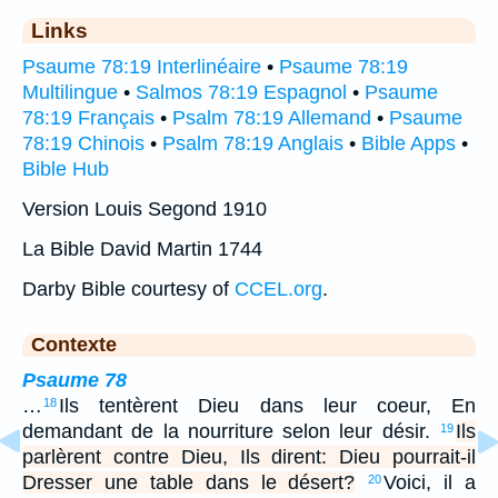
Links
Psaume 78:19 Interlinéaire
•
Psaume 78:19
Multilingue
•
Salmos 78:19 Espagnol
•
Psaume
78:19 Français
•
Psalm 78:19 Allemand
•
Psaume
78:19 Chinois
•
Psalm 78:19 Anglais
•
Bible Apps
•
Bible Hub
Version Louis Segond 1910
La Bible David Martin 1744
Darby Bible courtesy of
CCEL.org
.
Contexte
Psaume 78
…
Ils tentèrent Dieu dans leur coeur, En
18
demandant de la nourriture selon leur désir.
Ils
19
parlèrent contre Dieu, Ils dirent: Dieu pourrait-il
Dresser une table dans le désert?
Voici, il a
20