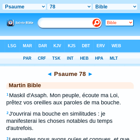
Bible
>
MAR
> Psaume 78
◄
Psaume 78
►
Martin Bible
Maskil d'Asaph. Mon peuple, écoute ma Loi,
1
prêtez vos oreilles aux paroles de ma bouche.
J'ouvrirai ma bouche en similitudes : je
2
manifesterai les choses notables du temps
d'autrefois.
Lesquelles nous avons ouïes et connues, et que
3