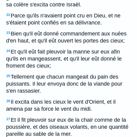
sa colère s'excita contre Israël.
Parce qu'ils n'avaient point cru en Dieu, et ne
22
s'étaient point confiés en sa délivrance.
Bien qu'il eût donné commandement aux nuées
23
d'en haut, et qu'il eût ouvert les portes des cieux;
Et qu'il eût fait pleuvoir la manne sur eux afin
24
qu'ils en mangeassent, et qu'il leur eût donné le
froment des cieux;
Tellement que chacun mangeait du pain des
25
puissants. Il leur envoya donc de la viande pour
s'en rassasier.
Il excita dans les cieux le vent d'Orient, et il
26
amena par sa force le vent du midi.
Et il fit pleuvoir sur eux de la chair comme de la
27
poussière, et des oiseaux volants, en une quantité
pareille au sable de la mer.