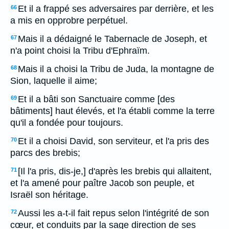
Et il a frappé ses adversaires par derrière, et les
66
a mis en opprobre perpétuel.
Mais il a dédaigné le Tabernacle de Joseph, et
67
n'a point choisi la Tribu d'Ephraïm.
Mais il a choisi la Tribu de Juda, la montagne de
68
Sion, laquelle il aime;
Et il a bâti son Sanctuaire comme [des
69
bâtiments] haut élevés, et l'a établi comme la terre
qu'il a fondée pour toujours.
Et il a choisi David, son serviteur, et l'a pris des
70
parcs des brebis;
[Il l'a pris, dis-je,] d'après les brebis qui allaitent,
71
et l'a amené pour paître Jacob son peuple, et
Israël son héritage.
Aussi les a-t-il fait repus selon l'intégrité de son
72
cœur, et conduits par la sage direction de ses