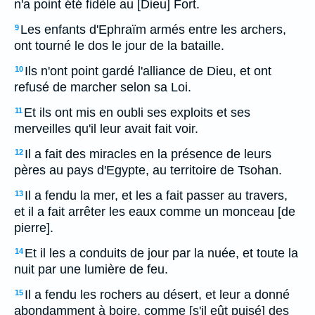
n'a point été fidèle au [Dieu] Fort.
Les enfants d'Ephraïm armés entre les archers,
9
ont tourné le dos le jour de la bataille.
Ils n'ont point gardé l'alliance de Dieu, et ont
10
refusé de marcher selon sa Loi.
Et ils ont mis en oubli ses exploits et ses
11
merveilles qu'il leur avait fait voir.
Il a fait des miracles en la présence de leurs
12
pères au pays d'Egypte, au territoire de Tsohan.
Il a fendu la mer, et les a fait passer au travers,
13
et il a fait arrêter les eaux comme un monceau [de
pierre].
Et il les a conduits de jour par la nuée, et toute la
14
nuit par une lumière de feu.
Il a fendu les rochers au désert, et leur a donné
15
abondamment à boire, comme [s'il eût puisé] des