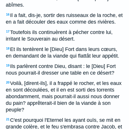
abîmes.
Il a fait, dis-je, sortir des ruisseaux de la roche, et
16
en a fait découler des eaux comme des rivières.
Toutefois ils continuèrent à pécher contre lui,
17
irritant le Souverain au désert.
Et ils tentèrent le [Dieu] Fort dans leurs cœurs,
18
en demandant de la viande qui flattât leur appétit.
Ils parlèrent contre Dieu, disant : le [Dieu] Fort
19
nous pourrait-il dresser une table en ce désert?
Voilà, [dirent-ils], il a frappé le rocher, et les eaux
20
en sont découlées, et il en est sorti des torrents
abondamment, mais pourrait-il aussi nous donner
du pain? apprêterait-il bien de la viande à son
peuple?
C'est pourquoi l'Eternel les ayant ouïs, se mit en
21
grande colère, et le feu s'embrasa contre Jacob, et