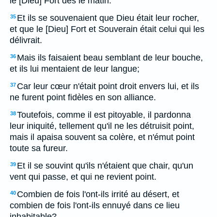
le [Dieu] Fort dès le matin.
Et ils se souvenaient que Dieu était leur rocher,
35
et que le [Dieu] Fort et Souverain était celui qui les
délivrait.
Mais ils faisaient beau semblant de leur bouche,
36
et ils lui mentaient de leur langue;
Car leur cœur n'était point droit envers lui, et ils
37
ne furent point fidèles en son alliance.
Toutefois, comme il est pitoyable, il pardonna
38
leur iniquité, tellement qu'il ne les détruisit point,
mais il apaisa souvent sa colère, et n'émut point
toute sa fureur.
Et il se souvint qu'ils n'étaient que chair, qu'un
39
vent qui passe, et qui ne revient point.
Combien de fois l'ont-ils irrité au désert, et
40
combien de fois l'ont-ils ennuyé dans ce lieu
inhabitable?