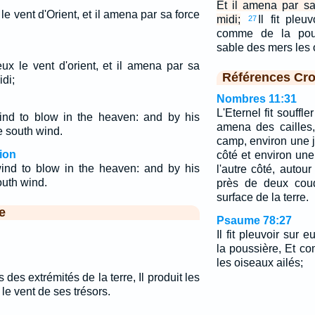
Et il amena par s
 le vent d'Orient, et il amena par sa force
midi;
Il fit ple
27
comme de la pou
sable des mers les
ieux le vent d'orient, et il amena par sa
Références Cro
di;
Nombres 11:31
L'Eternel fit souffl
nd to blow in the heaven: and by his
amena des cailles,
e south wind.
camp, environ une 
ion
côté et environ un
ind to blow in the heaven: and by his
l'autre côté, autou
uth wind.
près de deux cou
surface de la terre.
e
Psaume 78:27
Il fit pleuvoir sur
la poussière, Et c
les oiseaux ailés;
s des extrémités de la terre, Il produit les
re le vent de ses trésors.