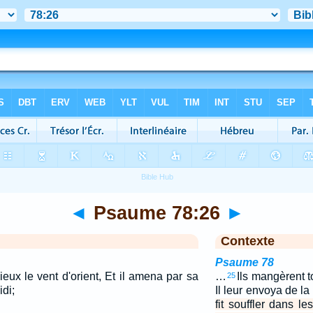
◄
Psaume 78:26
►
Contexte
Psaume 78
 cieux le vent d'orient, Et il amena par sa
…
Ils mangèrent t
25
di;
Il leur envoya de la
fit souffler dans le