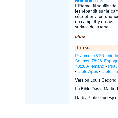
Nombres 11:31
L'Eternel fit souffler d
les répandit sur le c
côté et environ une jo
du camp. Il y en avai
surface de la terre.
blow.
Links
Psaume 78:26 Interli
Salmos 78:26 Espagn
78:26 Allemand
•
Psau
•
Bible Apps
•
Bible H
Version Louis Segond
La Bible David Martin 
Darby Bible courtesy o