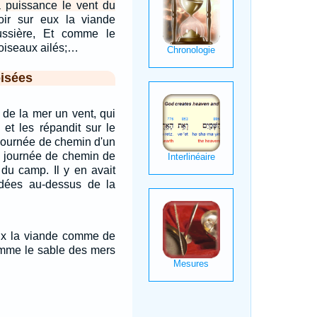
a puissance le vent du
uvoir sur eux la viande
ssière, Et comme le
 oiseaux ailés;…
isées
er de la mer un vent, qui
 et les répandit sur le
journée de chemin d'un
e journée de chemin de
r du camp. Il y en avait
dées au-dessus de la
 eux la viande comme de
omme le sable des mers