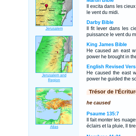
Martin Bible
Il excita dans les cieux
le vent du midi.
Darby Bible
Il fit lever dans les c
puissance le vent du mi
King James Bible
He caused an east wi
power he brought in th
English Revised Vers
He caused the east w
power he guided the so
Trésor de l'Écritur
he caused
Psaume 135:7
Il fait monter les nuage
éclairs et la pluie, Il ti