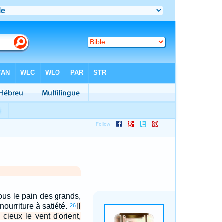
ous le pain des grands,
 nourriture à satiété.
Il
26
s cieux le vent d'orient,