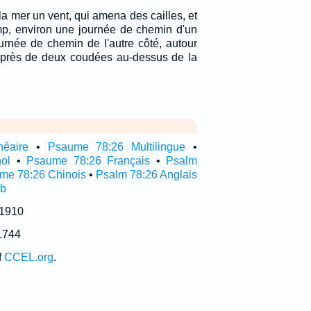
e la mer un vent, qui amena des cailles, et
amp, environ une journée de chemin d'un
urnée de chemin de l'autre côté, autour
t près de deux coudées au-dessus de la
néaire
•
Psaume 78:26 Multilingue
•
ol
•
Psaume 78:26 Français
•
Psalm
me 78:26 Chinois
•
Psalm 78:26 Anglais
ub
 1910
1744
f
CCEL.org
.