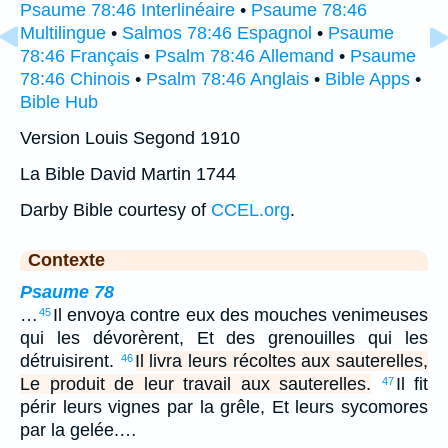
Psaume 78:46 Interlinéaire
•
Psaume 78:46
Multilingue
•
Salmos 78:46 Espagnol
•
Psaume
78:46 Français
•
Psalm 78:46 Allemand
•
Psaume
78:46 Chinois
•
Psalm 78:46 Anglais
•
Bible Apps
•
Bible Hub
Version Louis Segond 1910
La Bible David Martin 1744
Darby Bible courtesy of
CCEL.org
.
Contexte
Psaume 78
…
Il envoya contre eux des mouches venimeuses
45
qui les dévorèrent, Et des grenouilles qui les
détruisirent.
Il livra leurs récoltes aux sauterelles,
46
Le produit de leur travail aux sauterelles.
Il fit
47
périr leurs vignes par la grêle, Et leurs sycomores
par la gelée.…