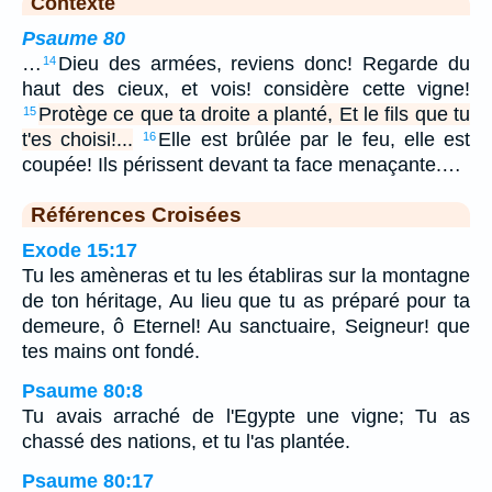
Contexte
Psaume 80
…
Dieu des armées, reviens donc! Regarde du
14
haut des cieux, et vois! considère cette vigne!
Protège ce que ta droite a planté, Et le fils que tu
15
t'es choisi!...
Elle est brûlée par le feu, elle est
16
coupée! Ils périssent devant ta face menaçante.…
Références Croisées
Exode 15:17
Tu les amèneras et tu les établiras sur la montagne
de ton héritage, Au lieu que tu as préparé pour ta
demeure, ô Eternel! Au sanctuaire, Seigneur! que
tes mains ont fondé.
Psaume 80:8
Tu avais arraché de l'Egypte une vigne; Tu as
chassé des nations, et tu l'as plantée.
Psaume 80:17