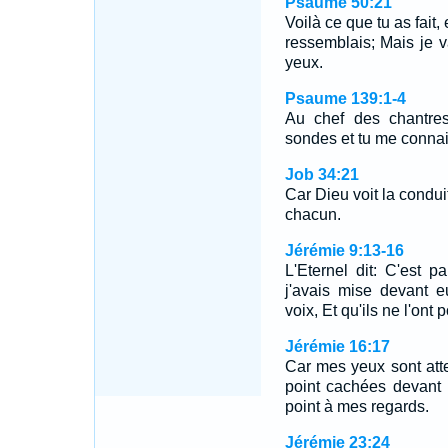
Psaume 50:21
Voilà ce que tu as fait,
ressemblais; Mais je va
yeux.
Psaume 139:1-4
Au chef des chantre
sondes et tu me conna
Job 34:21
Car Dieu voit la conduit
chacun.
Jérémie 9:13-16
L'Eternel dit: C'est 
j'avais mise devant e
voix, Et qu'ils ne l'ont 
Jérémie 16:17
Car mes yeux sont atten
point cachées devant 
point à mes regards.
Jérémie 23:24