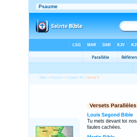
Bible
>
Psaume
>
Chapitre 90
> Verset 8
Versets Parallèles
Louis Segond Bible
Tu mets devant toi nos 
fautes cachées.