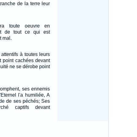
etranche de la terre leur
ra toute oeuvre en
t de tout ce qui est
t mal.
ttentifs à toutes leurs
nt point cachées devant
quité ne se dérobe point
riomphent, ses ennemis
'Eternel l'a humiliée, A
ude de ses péchés; Ses
ché captifs devant