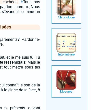
s cachées.
Tous nos
9
 par ton courroux; Nous
 s'évanouir comme un
isées
garements? Pardonne-
re.
ait, et je me suis tu. Tu
 te ressemblais; Mais je
et tout mettre sous tes
ui connaît le son de la
à la clarté de ta face, ô
jours présents devant