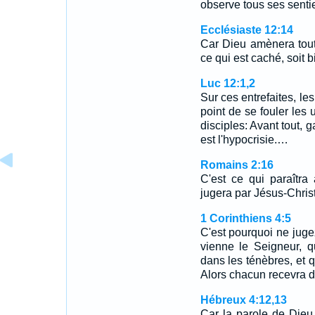
observe tous ses sentie
Ecclésiaste 12:14
Car Dieu amènera tout
ce qui est caché, soit b
Luc 12:1,2
Sur ces entrefaites, le
point de se fouler les 
disciples: Avant tout, 
est l'hypocrisie.…
Romains 2:16
C'est ce qui paraîtra
jugera par Jésus-Chris
1 Corinthiens 4:5
C'est pourquoi ne juge
vienne le Seigneur, q
dans les ténèbres, et 
Alors chacun recevra d
Hébreux 4:12,13
Car la parole de Dieu 