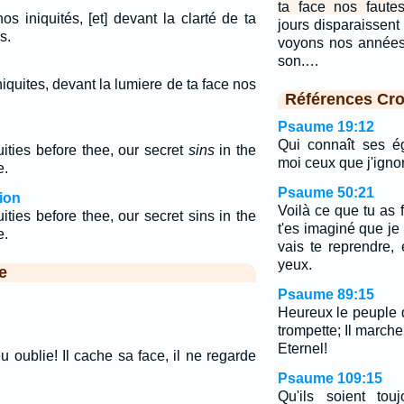
ta face nos faute
s iniquités, [et] devant la clarté de ta
jours disparaissent
s.
voyons nos années
son.…
niquites, devant la lumiere de ta face nos
Références Cro
Psaume 19:12
Qui connaît ses é
uities before thee, our secret
sins
in the
moi ceux que j'igno
e.
Psaume 50:21
ion
Voilà ce que tu as f
ities before thee, our secret sins in the
t'es imaginé que je
e.
vais te reprendre, 
yeux.
e
Psaume 89:15
Heureux le peuple q
trompette; Il marche 
Eternel!
eu oublie! Il cache sa face, il ne regarde
Psaume 109:15
Qu'ils soient tou