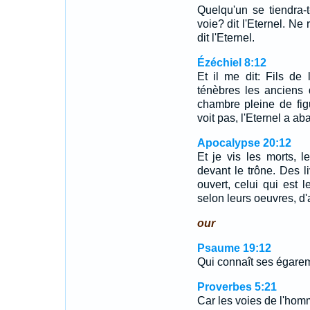
Quelqu'un se tiendra-
voie? dit l'Eternel. Ne 
dit l'Eternel.
Ézéchiel 8:12
Et il me dit: Fils de
ténèbres les anciens 
chambre pleine de fig
voit pas, l'Eternel a a
Apocalypse 20:12
Et je vis les morts, l
devant le trône. Des li
ouvert, celui qui est l
selon leurs oeuvres, d'a
our
Psaume 19:12
Qui connaît ses égare
Proverbes 5:21
Car les voies de l'homm