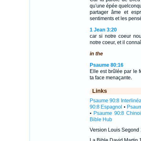
qu'une épée quelconqu
partager âme et espri
sentiments et les pen
1 Jean 3:20
car si notre coeur n
notre coeur, et il conna
in the
Psaume 80:16
Elle est brûlée par le 
ta face menaçante.
Links
Psaume 90:8 Interlinéa
90:8 Espagnol
•
Psaum
•
Psaume 90:8 Chinoi
Bible Hub
Version Louis Segond
La Bible David Martin 