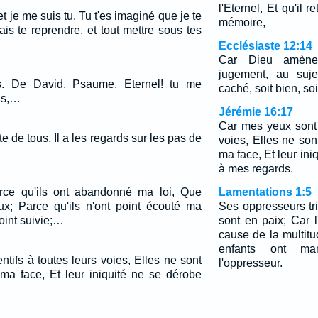
l'Eternel, Et qu'il r
 et je me suis tu. Tu t'es imaginé que je te
mémoire,
is te reprendre, et tout mettre sous tes
Ecclésiaste 12:14
Car Dieu amène
jugement, au suje
s. De David. Psaume. Eternel! tu me
caché, soit bien, soi
is,…
Jérémie 16:17
Car mes yeux sont a
e de tous, Il a les regards sur les pas de
voies, Elles ne so
ma face, Et leur ini
à mes regards.
parce qu'ils ont abandonné ma loi, Que
Lamentations 1:5
ux; Parce qu'ils n'ont point écouté ma
Ses oppresseurs t
point suivie;…
sont en paix; Car l
cause de la multit
enfants ont mar
tifs à toutes leurs voies, Elles ne sont
l'oppresseur.
ma face, Et leur iniquité ne se dérobe