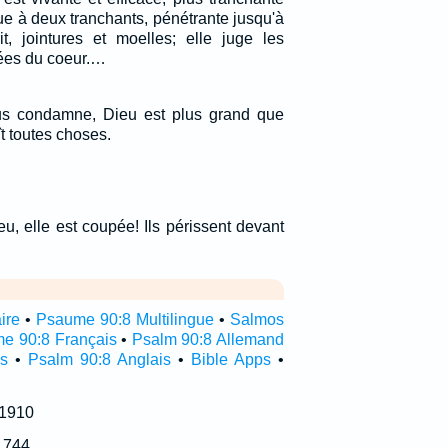
e à deux tranchants, pénétrante jusqu'à
t, jointures et moelles; elle juge les
sées du coeur.…
ous condamne, Dieu est plus grand que
ît toutes choses.
feu, elle est coupée! Ils périssent devant
ire
•
Psaume 90:8 Multilingue
•
Salmos
e 90:8 Français
•
Psalm 90:8 Allemand
s
•
Psalm 90:8 Anglais
•
Bible Apps
•
 1910
1744