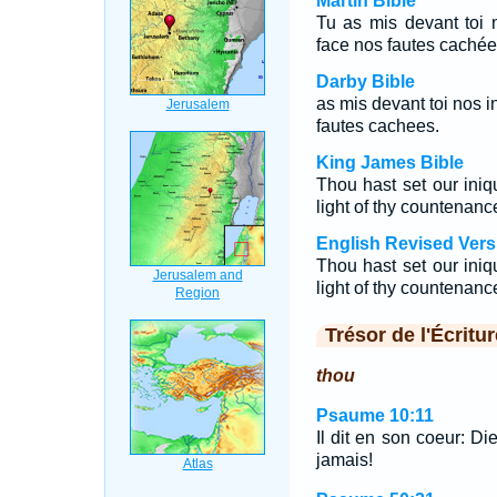
Martin Bible
Tu as mis devant toi no
face nos fautes cachée
Darby Bible
as mis devant toi nos i
fautes cachees.
King James Bible
Thou hast set our iniq
light of thy countenanc
English Revised Vers
Thou hast set our iniqu
light of thy countenanc
Trésor de l'Écritur
thou
Psaume 10:11
Il dit en son coeur: Di
jamais!