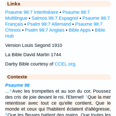
Links
Psaume 98:7 Interlinéaire
•
Psaume 98:7
Multilingue
•
Salmos 98:7 Espagnol
•
Psaume 98:7
Français
•
Psalm 98:7 Allemand
•
Psaume 98:7
Chinois
•
Psalm 98:7 Anglais
•
Bible Apps
•
Bible
Hub
Version Louis Segond 1910
La Bible David Martin 1744
Darby Bible courtesy of
CCEL.org
.
Contexte
Psaume 98
…
Avec les trompettes et au son du cor, Poussez
6
des cris de joie devant le roi, l'Eternel!
Que la mer
7
retentisse avec tout ce qu'elle contient, Que le
monde et ceux qui l'habitent éclatent d'allégresse,
Que les fleuves battent des mains, Que toutes les
8