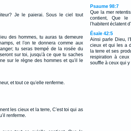
Psaume 98:7
Que la mer retentis
iteur? Je le paierai. Sous le ciel tout
contient, Que l
l'habitent éclatent d
Ésaïe 42:5
lieu des hommes, tu auras ta demeure
Ainsi parle Dieu, l
hamps, et l'on te donnera comme aux
cieux et qui les a
anger; tu seras trempé de la rosée du
la terre et ses pro
seront sur toi, jusqu'à ce que tu saches
respiration à ceux
ne sur le règne des hommes et qu'il le
souffle à ceux qui y
neur, et tout ce qu'elle renferme.
nent les cieux et la terre, C'est toi qui as
'il renferme.