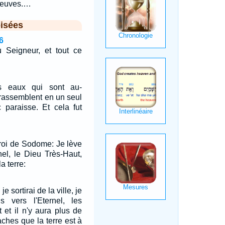
fleuves.…
isées
6
u Seigneur, et tout ce
s eaux qui sont au-
 rassemblent en un seul
c paraisse. Et cela fut
roi de Sodome: Je lève
nel, le Dieu Très-Haut,
a terre:
e sortirai de la ville, je
 vers l'Eternel, les
 et il n'y aura plus de
aches que la terre est à