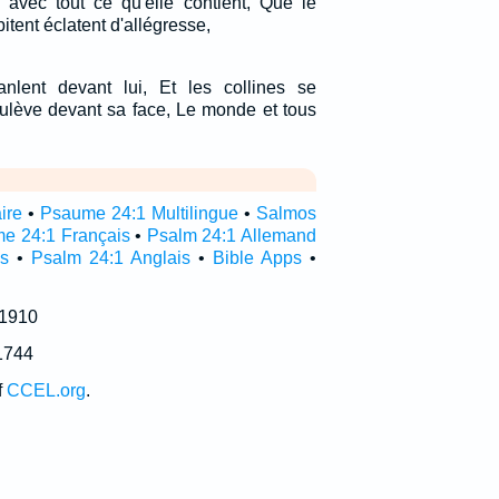
 avec tout ce qu'elle contient, Que le
itent éclatent d'allégresse,
nlent devant lui, Et les collines se
oulève devant sa face, Le monde et tous
ire
•
Psaume 24:1 Multilingue
•
Salmos
e 24:1 Français
•
Psalm 24:1 Allemand
s
•
Psalm 24:1 Anglais
•
Bible Apps
•
 1910
1744
f
CCEL.org
.