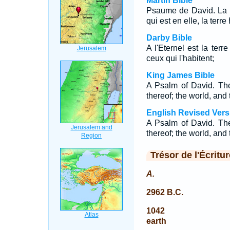
Martin Bible
Psaume de David. La te
qui est en elle, la terre
Darby Bible
A l'Eternel est la terr
ceux qui l'habitent;
King James Bible
A Psalm of David. Th
thereof; the world, and 
English Revised Vers
A Psalm of David. The
thereof; the world, and 
Trésor de l'Écritur
A.
2962 B.C.
1042
earth