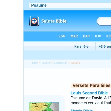
Bible
>
Psaume
>
Chapitre 24
> Verset 1
Versets Parallèles
Louis Segond Bible
Psaume de David. A l'Et
monde et ceux qui l'hab