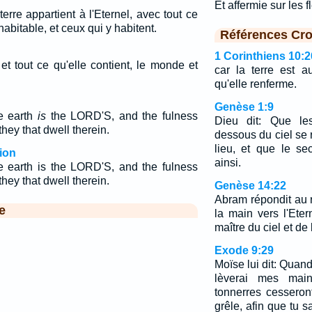
Et affermie sur les 
rre appartient à l'Eternel, avec tout ce
 habitable, et ceux qui y habitent.
Références Cro
1 Corinthiens 10:2
e et tout ce qu'elle contient, le monde et
car la terre est a
qu'elle renferme.
Genèse 1:9
e earth
is
the LORD'S, and the fulness
Dieu dit: Que le
they that dwell therein.
dessous du ciel se
lieu, et que le se
ion
ainsi.
 earth is the LORD'S, and the fulness
they that dwell therein.
Genèse 14:22
Abram répondit au 
e
la main vers l'Eter
maître du ciel et de l
Exode 9:29
Moïse lui dit: Quand j
lèverai mes mains
tonnerres cesseront
grêle, afin que tu s