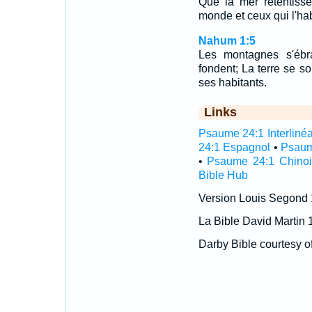
Que la mer retentisse
monde et ceux qui l'hab
Nahum 1:5
Les montagnes s'ébra
fondent; La terre se s
ses habitants.
Links
Psaume 24:1 Interlinéa
24:1 Espagnol
•
Psaum
•
Psaume 24:1 Chinoi
Bible Hub
Version Louis Segond
La Bible David Martin 
Darby Bible courtesy o