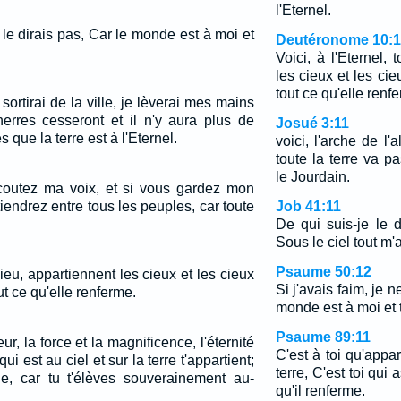
l'Eternel.
e le dirais pas, Car le monde est à moi et
Deutéronome 10:
Voici, à l'Eternel,
les cieux et les cie
tout ce qu'elle renf
sortirai de la ville, je lèverai mes mains
nnerres cesseront et il n'y aura plus de
Josué 3:11
s que la terre est à l'Eternel.
voici, l'arche de l
toute la terre va 
le Jourdain.
coutez ma voix, et si vous gardez mon
iendrez entre tous les peuples, car toute
Job 41:11
De qui suis-je le d
Sous le ciel tout m'
Psaume 50:12
Dieu, appartiennent les cieux et les cieux
Si j'avais faim, je n
out ce qu'elle renferme.
monde est à moi et t
Psaume 89:11
eur, la force et la magnificence, l'éternité
C'est à toi qu'appar
 qui est au ciel et sur la terre t'appartient;
terre, C'est toi qui
gne, car tu t'élèves souverainement au-
qu'il renferme.