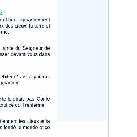
14
 ton Dieu, appartiennent
ux des cieux, la terre et
erme.
'alliance du Seigneur de
passer devant vous dans
ébiteur? Je le paierai.
appartient.
e te le dirais pas, Car le
out ce qu'il renferme.
tiennent les cieux et la
 as fondé le monde et ce