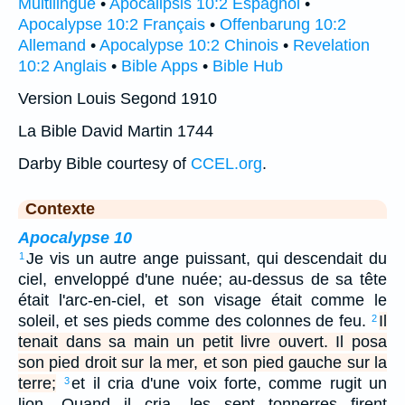
Multilingue
•
Apocalipsis 10:2 Espagnol
•
Apocalypse 10:2 Français
•
Offenbarung 10:2
Allemand
•
Apocalypse 10:2 Chinois
•
Revelation
10:2 Anglais
•
Bible Apps
•
Bible Hub
Version Louis Segond 1910
La Bible David Martin 1744
Darby Bible courtesy of
CCEL.org
.
Contexte
Apocalypse 10
Je vis un autre ange puissant, qui descendait du
1
ciel, enveloppé d'une nuée; au-dessus de sa tête
était l'arc-en-ciel, et son visage était comme le
soleil, et ses pieds comme des colonnes de feu.
Il
2
tenait dans sa main un petit livre ouvert. Il posa
son pied droit sur la mer, et son pied gauche sur la
terre;
et il cria d'une voix forte, comme rugit un
3
lion. Quand il cria, les sept tonnerres firent