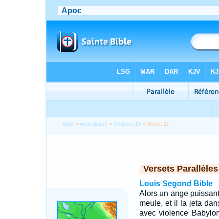
Bible
>
Apocalypse
>
Chapitre 18
> Verset 21
Versets Parallèles
Louis Segond Bible
Alors un ange puissant
meule, et il la jeta dan
avec violence Babylone