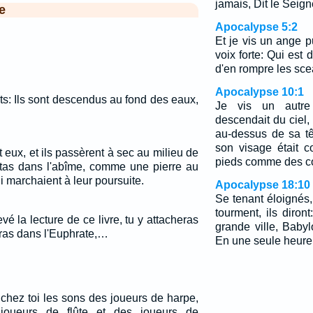
jamais, Dit le Seigne
e
Apocalypse 5:2
Et je vis un ange pu
voix forte: Qui est d
d'en rompre les sc
Apocalypse 10:1
rts: Ils sont descendus au fond des eaux,
Je vis un autre
descendait du ciel
au-dessus de sa tête
son visage était c
 eux, et ils passèrent à sec au milieu de
pieds comme des co
pitas dans l'abîme, comme une pierre au
 marchaient à leur poursuite.
Apocalypse 18:10
Se tenant éloignés,
tourment, ils diron
é la lecture de ce livre, tu y attacheras
grande ville, Babyl
teras dans l'Euphrate,…
En une seule heure
 chez toi les sons des joueurs de harpe,
joueurs de flûte et des joueurs de