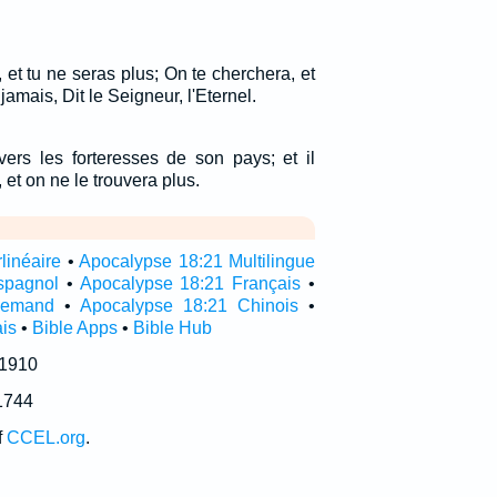
, et tu ne seras plus; On te cherchera, et
 jamais, Dit le Seigneur, l'Eternel.
 vers les forteresses de son pays; et il
 et on ne le trouvera plus.
linéaire
•
Apocalypse 18:21 Multilingue
spagnol
•
Apocalypse 18:21 Français
•
llemand
•
Apocalypse 18:21 Chinois
•
is
•
Bible Apps
•
Bible Hub
 1910
1744
f
CCEL.org
.