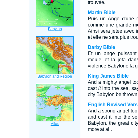
trouvée.
Martin Bible
Puis un Ange d'une gr
comme une grande meul
Ainsi sera jetée avec 
et elle ne sera plus tro
Darby Bible
Et un ange puissant
meule, et la jeta dan
violence Babylone la gr
King James Bible
And a mighty angel too
cast
it
into the sea, say
city Babylon be thrown 
English Revised Vers
And a strong angel took
and cast it into the se
Babylon, the great ci
more at all.