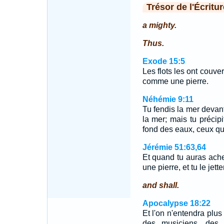
Trésor de l'Écritur
a mighty.
Thus.
Exode 15:5
Les flots les ont couve
comme une pierre.
Néhémie 9:11
Tu fendis la mer devant
la mer; mais tu préci
fond des eaux, ceux qui
Jérémie 51:63,64
Et quand tu auras achev
une pierre, et tu le jet
and shall.
Apocalypse 18:22
Et l'on n'entendra plus
des musiciens, des 