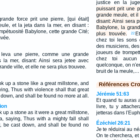
justice en la jug
puissant prit une 
grande meule, et il
ande force prit une pierre, [qui était]
disant: Ainsi sera 
e, et la jeta dans la mer, en disant :
Babylone, la grande
impétuosité Babylone, cette grande Cité;
plus trouvée.
E
22
uvée.
chez toi les sons
des musiciens, des 
joueurs de trompet
 leva une pierre, comme une grande
chez toi aucun 
s la mer, disant: Ainsi sera jetee avec
quelconque, on n'en
ande ville, et elle ne sera plus trouvee.
bruit de la meule,…
k up a stone like a great millstone, and
Références Cro
ing, Thus with violence shall that great
Jérémie 51:63
down, and shall be found no more at all.
Et quand tu auras 
ion
livre, tu y attache
 up a stone as it were a great millstone,
jetteras dans l'Euph
a, saying, Thus with a mighty fall shall
Ézéchiel 26:21
ty, be cast down, and shall be found no
Je te réduirai au né
On te cherchera, et 