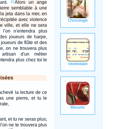
eant.
Alors un ange
21
pierre semblable à une
 la jeta dans la mer, en
précipitée avec violence
 ville, et elle ne sera
t l'on n'entendra plus
 des joueurs de harpe,
joueurs de flûte et des
te, on ne trouvera plus
artisan d'un métier
tendra plus chez toi le
isées
achevé la lecture de ce
ras une pierre, et tu le
rate,
ant, et tu ne seras plus;
l'on ne te trouvera plus