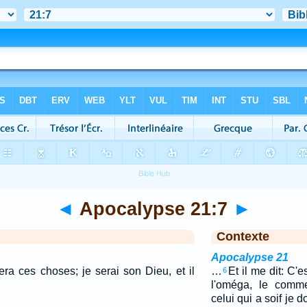
◄
Apocalypse 21:7
►
Contexte
Apocalypse 21
era ces choses; je serai son Dieu, et il
…
Et il me dit: C'es
6
l'oméga, le comme
celui qui a soif je 