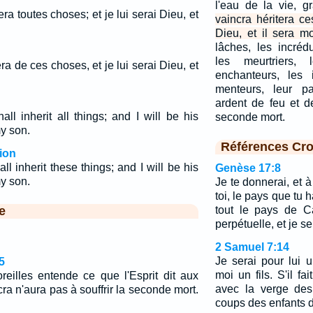
l'eau de la vie, g
era toutes choses; et je lui serai Dieu, et
vaincra héritera c
Dieu, et il sera mo
lâches, les incréd
les meurtriers, 
ra de ces choses, et je lui serai Dieu, et
enchanteurs, les 
menteurs, leur pa
ardent de feu et d
ll inherit all things; and I will be his
seconde mort.
y son.
Références Cro
ion
l inherit these things; and I will be his
Genèse 17:8
y son.
Je te donnerai, et 
toi, le pays que tu
e
tout le pays de C
perpétuelle, et je se
2 Samuel 7:14
Je serai pour lui u
5
moi un fils. S'il fai
reilles entende ce que l'Esprit dit aux
avec la verge de
cra n'aura pas à souffrir la seconde mort.
coups des enfants