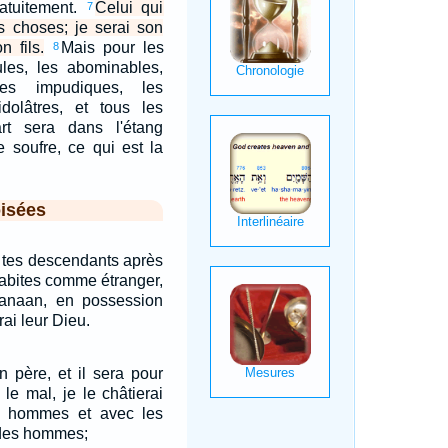
ratuitement.
Celui qui
7
es choses; je serai son
n fils.
Mais pour les
8
ules, les abominables,
les impudiques, les
idolâtres, et tous les
rt sera dans l'étang
e soufre, ce qui est la
isées
à tes descendants après
 habites comme étranger,
anaan, en possession
rai leur Dieu.
n père, et il sera pour
t le mal, je le châtierai
s hommes et avec les
 des hommes;