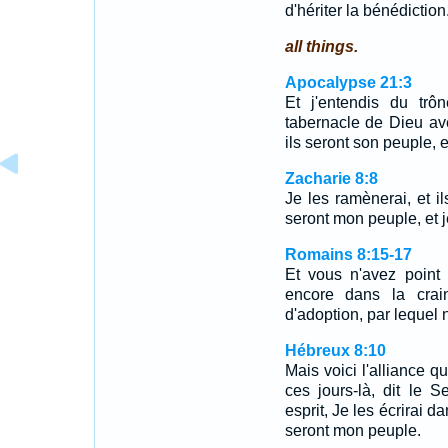
d'hériter la bénédiction
all things.
Apocalypse 21:3
Et j'entendis du trôn
tabernacle de Dieu av
ils seront son peuple, 
Zacharie 8:8
Je les ramènerai, et il
seront mon peuple, et je
Romains 8:15-17
Et vous n'avez point 
encore dans la crai
d'adoption, par lequel
Hébreux 8:10
Mais voici l'alliance q
ces jours-là, dit le 
esprit, Je les écrirai da
seront mon peuple.