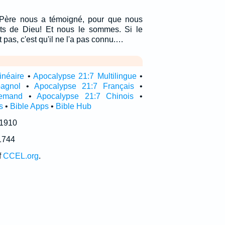
Père nous a témoigné, pour que nous
ts de Dieu! Et nous le sommes. Si le
pas, c'est qu'il ne l'a pas connu.…
inéaire
•
Apocalypse 21:7 Multilingue
•
agnol
•
Apocalypse 21:7 Français
•
lemand
•
Apocalypse 21:7 Chinois
•
s
•
Bible Apps
•
Bible Hub
 1910
1744
f
CCEL.org
.