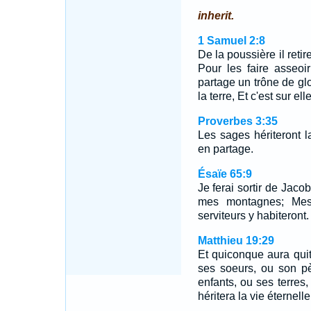
inherit.
1 Samuel 2:8
De la poussière il retir
Pour les faire asseoi
partage un trône de glo
la terre, Et c'est sur el
Proverbes 3:35
Les sages hériteront l
en partage.
Ésaïe 65:9
Je ferai sortir de Jaco
mes montagnes; Mes
serviteurs y habiteront.
Matthieu 19:29
Et quiconque aura qui
ses soeurs, ou son p
enfants, ou ses terres,
héritera la vie éternelle