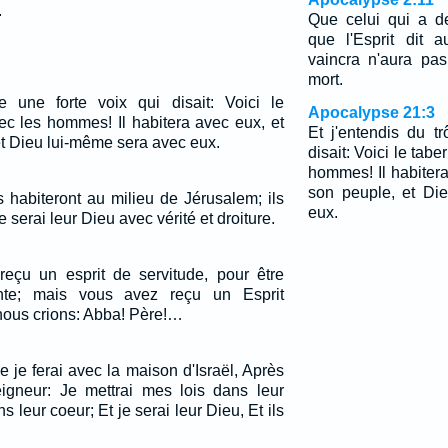
.
Que celui qui a d
que l'Esprit dit 
vaincra n'aura pas
mort.
e une forte voix qui disait: Voici le
Apocalypse 21:3
ec les hommes! Il habitera avec eux, et
Et j'entendis du t
et Dieu lui-même sera avec eux.
disait: Voici le tab
hommes! Il habitera
son peuple, et Di
s habiteront au milieu de Jérusalem; ils
eux.
 serai leur Dieu avec vérité et droiture.
reçu un esprit de servitude, pour être
nte; mais vous avez reçu un Esprit
 nous crions: Abba! Père!…
ue je ferai avec la maison d'Israël, Après
Seigneur: Je mettrai mes lois dans leur
ns leur coeur; Et je serai leur Dieu, Et ils