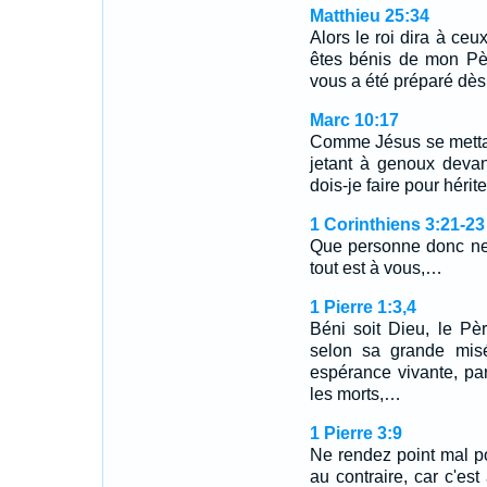
Matthieu 25:34
Alors le roi dira à ceu
êtes bénis de mon Pè
vous a été préparé dès
Marc 10:17
Comme Jésus se mettai
jetant à genoux devant
dois-je faire pour hérite
1 Corinthiens 3:21-23
Que personne donc ne
tout est à vous,…
1 Pierre 1:3,4
Béni soit Dieu, le Pè
selon sa grande misé
espérance vivante, par
les morts,…
1 Pierre 3:9
Ne rendez point mal po
au contraire, car c'es