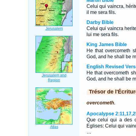
Martin Bible
Celui qui vaincra, hérit
il me sera fils.
Darby Bible
Celui qui vaincra herite
lui me sera fils.
King James Bible
He that overcometh sha
God, and he shall be m
English Revised Vers
He that overcometh shal
God, and he shall be m
Trésor de l'Écritur
overcometh.
Apocalypse 2:11,17,2
Que celui qui a des o
Eglises: Celui qui vain
…