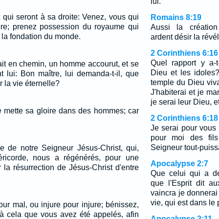
lui.
x qui seront à sa droite: Venez, vous qui
Romains 8:19
re; prenez possession du royaume qui
Aussi la création
 la fondation du monde.
ardent désir la révél
2 Corinthiens 6:16
Quel rapport y a-t
t en chemin, un homme accourut, et se
Dieu et les idole
 lui: Bon maître, lui demanda-t-il, que
temple du Dieu viva
r la vie éternelle?
J'habiterai et je ma
je serai leur Dieu, 
 mette sa gloire dans des hommes; car
2 Corinthiens 6:18
Je serai pour vous
pour moi des fils
Seigneur tout-puiss
re de notre Seigneur Jésus-Christ, qui,
ricorde, nous a régénérés, pour une
Apocalypse 2:7
 la résurrection de Jésus-Christ d'entre
Que celui qui a d
que l'Esprit dit a
vaincra je donnerai
vie, qui est dans le
ur mal, ou injure pour injure; bénissez,
t à cela que vous avez été appelés, afin
Apocalypse 2:11