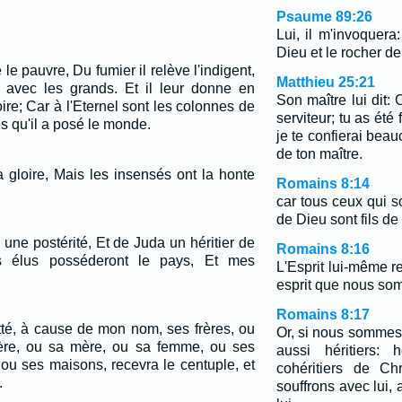
Psaume 89:26
Lui, il m'invoquer
Dieu et le rocher de
e le pauvre, Du fumier il relève l'indigent,
Matthieu 25:21
r avec les grands. Et il leur donne en
Son maître lui dit: 
ire; Car à l'Eternel sont les colonnes de
serviteur; tu as été
les qu'il a posé le monde.
je te confierai beau
de ton maître.
a gloire, Mais les insensés ont la honte
Romains 8:14
car tous ceux qui so
de Dieu sont fils de
b une postérité, Et de Juda un héritier de
Romains 8:16
 élus posséderont le pays, Et mes
L'Esprit lui-même 
esprit que nous so
Romains 8:17
tté, à cause de mon nom, ses frères, ou
Or, si nous somme
ère, ou sa mère, ou sa femme, ou ses
aussi héritiers: 
 ou ses maisons, recevra le centuple, et
cohéritiers de Chr
.
souffrons avec lui, a