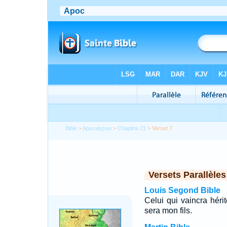
Bible
>
Apocalypse
>
Chapitre 21
> Verset 7
Versets Parallèles
Louis Segond Bible
Celui qui vaincra hérit
sera mon fils.