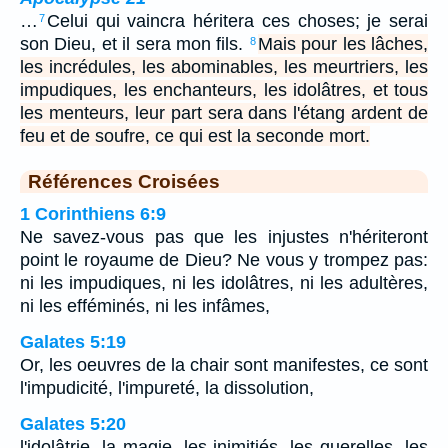
…
Celui qui vaincra héritera ces choses; je serai
7
son Dieu, et il sera mon fils.
Mais pour les lâches,
8
les incrédules, les abominables, les meurtriers, les
impudiques, les enchanteurs, les idolâtres, et tous
les menteurs, leur part sera dans l'étang ardent de
feu et de soufre, ce qui est la seconde mort.
Références Croisées
1 Corinthiens 6:9
Ne savez-vous pas que les injustes n'hériteront
point le royaume de Dieu? Ne vous y trompez pas:
ni les impudiques, ni les idolâtres, ni les adultères,
ni les efféminés, ni les infâmes,
Galates 5:19
Or, les oeuvres de la chair sont manifestes, ce sont
l'impudicité, l'impureté, la dissolution,
Galates 5:20
l'idolâtrie, la magie, les inimitiés, les querelles, les