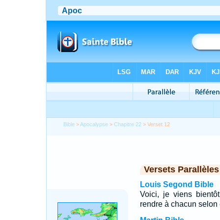
Bible
>
Apocalypse
>
Chapitre 22
> Verset 12
Versets Parallèles
Louis Segond Bible
Voici, je viens bientô
rendre à chacun selon 