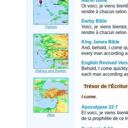
Martin Bible
Or voici, je viens bien
rendre à chacun selon
Darby Bible
Voici, je viens bient
rendre à chacun selon 
King James Bible
And, behold, I come q
every man according as
English Revised Vers
Behold, I come quickly
each man according as 
Trésor de l'Écritur
I come.
Apocalypse 22:7
Et voici, je viens bien
de la prophétie de ce li