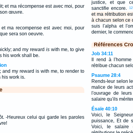
justice, et que c
tôt; et ma récompense est avec moi, pour
sanctifie encore.
12
 son œuvre.
et ma rétribution e
à chacun selon ce 
suis l'alpha et l'
ot, et ma recompense est avec moi, pour
dernier, le commenc
que sera son oeuvre.
Références Cro
uickly; and my reward
is
with me, to give
Job 34:11
 his work shall be.
Il rend à l'homme
ion
rétribue chacun sel
; and my reward is with me, to render to
Psaume 28:4
his work is.
Rends-leur selon le
malice de leurs ac
e
l'ouvrage de leur
salaire qu'ils mérite
Ésaïe 40:10
Voici, le Seigneur
tôt. -Heureux celui qui garde les paroles
puissance, Et de 
vre!
Voici, le salaire
rétributions le préc