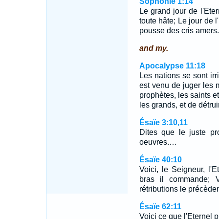
Sophonie 1:14
Le grand jour de l'Etern
toute hâte; Le jour de l
pousse des cris amers.
and my.
Apocalypse 11:18
Les nations se sont irr
est venu de juger les 
prophètes, les saints et
les grands, et de détrui
Ésaïe 3:10,11
Dites que le juste pr
oeuvres.…
Ésaïe 40:10
Voici, le Seigneur, l'
bras il commande; Vo
rétributions le précèden
Ésaïe 62:11
Voici ce que l'Eternel 