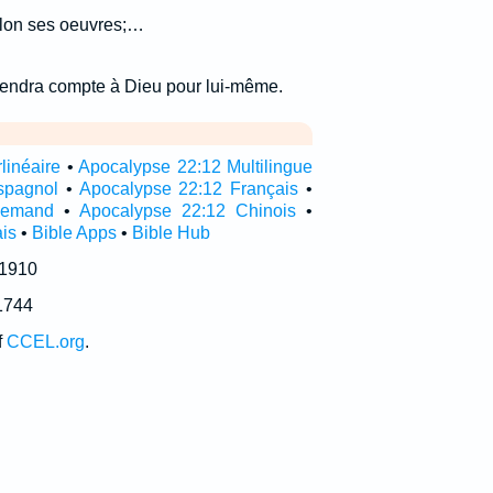
elon ses oeuvres;…
rendra compte à Dieu pour lui-même.
linéaire
•
Apocalypse 22:12 Multilingue
spagnol
•
Apocalypse 22:12 Français
•
llemand
•
Apocalypse 22:12 Chinois
•
is
•
Bible Apps
•
Bible Hub
 1910
1744
f
CCEL.org
.