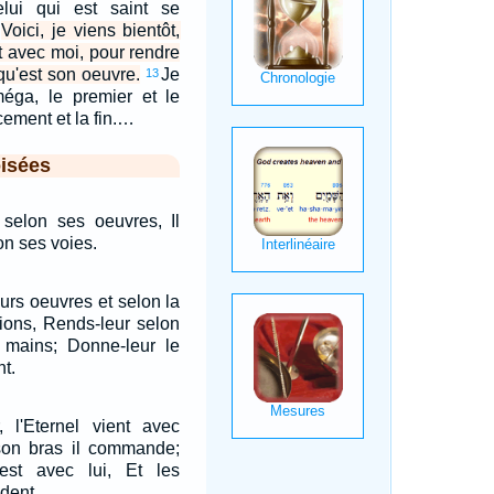
elui qui est saint se
Voici, je viens bientôt,
st avec moi, pour rendre
qu'est son oeuvre.
Je
13
oméga, le premier et le
ement et la fin.…
isées
 selon ses oeuvres, Il
on ses voies.
urs oeuvres et selon la
tions, Rends-leur selon
s mains; Donne-leur le
nt.
, l'Eternel vient avec
son bras il commande;
 est avec lui, Et les
èdent.