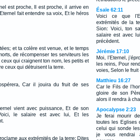
el est proche, Il est proche, il arrive en
Ésaïe 62:11
'Eternel fait entendre sa voix, Et le héros
Voici ce que l'E
extrémités de la te
Sion: Voici, ton sa
salaire est avec lui
précèdent.
itées; et ta colère est venue, et le temps
Jérémie 17:10
morts, de récompenser tes serviteurs les
Moi, l'Eternel, j'ép
 ceux qui craignent ton nom, les petits et
les reins, Pour re
re ceux qui détruisent la terre.
voies, Selon le frui
Matthieu 16:27
ospérera, Car il jouira du fruit de ses
Car le Fils de l'h
gloire de son Pèr
alors il rendra à c
Eternel vient avec puissance, Et de son
Apocalypse 2:23
ici, le salaire est avec lui, Et les
Je ferai mourir d
t.
toutes les Eglises 
celui qui sonde les
je vous rendrai
proclame aux extrémités de la terre: Dites