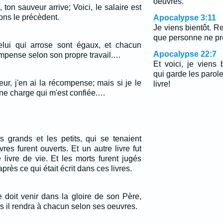
oeuvres.
i, ton sauveur arrive; Voici, le salaire est
tions le précèdent.
Apocalypse 3:11
Je viens bientôt. Re
que personne ne pr
elui qui arrose sont égaux, et chacun
Apocalypse 22:7
mpense selon son propre travail.…
Et voici, je viens 
qui garde les parol
eur, j'en ai la récompense; mais si je le
livre!
une charge qui m'est confiée.…
es grands et les petits, qui se tenaient
vres furent ouverts. Et un autre livre fut
e livre de vie. Et les morts furent jugés
près ce qui était écrit dans ces livres.
 doit venir dans la gloire de son Père,
s il rendra à chacun selon ses oeuvres.