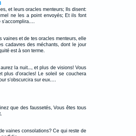
3
es, et leurs oracles menteurs; Ils disent:
ternel ne les a point envoyés; Et ils font
e s'accomplira.…
s vaines et de tes oracles menteurs, elle
les cadavres des méchants, dont le jour
quité est à son terme.
urez la nuit..., et plus de visions! Vous
et plus d'oracles! Le soleil se couchera
our s'obscurcira sur eux.…
inez que des faussetés, Vous êtes tous
.
 de vaines consolations? Ce qui reste de