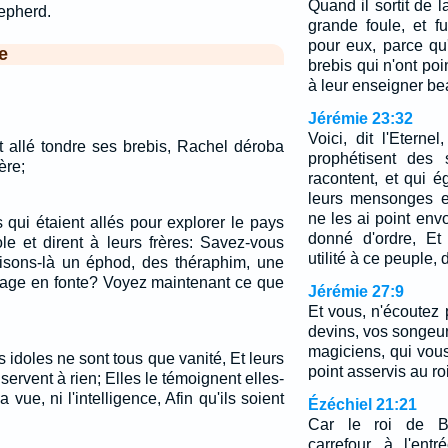
Quand il sortit de 
epherd.
grande foule, et 
pour eux, parce qu
e
brebis qui n'ont poin
à leur enseigner b
Jérémie 23:32
Voici, dit l'Eterne
t allé tondre ses brebis, Rachel déroba
prophétisent des 
ère;
racontent, et qui 
leurs mensonges et
ne les ai point envo
qui étaient allés pour explorer le pays
donné d'ordre, Et
ole et dirent à leurs frères: Savez-vous
utilité à ce peuple, d
isons-là un éphod, des théraphim, une
image en fonte? Voyez maintenant ce que
Jérémie 27:9
Et vous, n'écoutez
devins, vos songeur
magiciens, qui vou
 idoles ne sont tous que vanité, Et leurs
point asservis au r
servent à rien; Elles le témoignent elles-
 vue, ni l'intelligence, Afin qu'ils soient
Ézéchiel 21:21
Car le roi de B
carrefour, à l'en