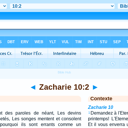
◄
Zacharie 10:2
►
Contexte
Zacharie 10
nt des paroles de néant, Les devins
Demandez à l'Etern
1
setés, Les songes mentent et consolent
printemps! L'Eterne
 pourquoi ils sont errants comme un
Et il vous enverra 