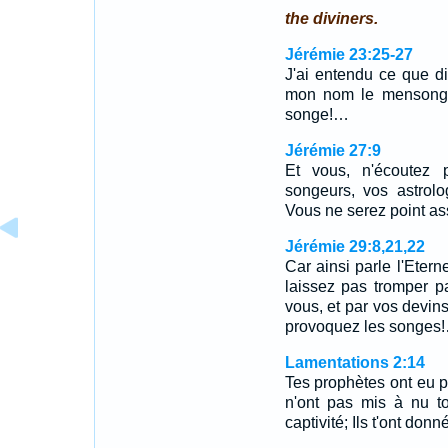
the diviners.
Jérémie 23:25-27
J'ai entendu ce que d
mon nom le mensonge,
songe!…
Jérémie 27:9
Et vous, n'écoutez 
songeurs, vos astrolo
Vous ne serez point as
Jérémie 29:8,21,22
Car ainsi parle l'Etern
laissez pas tromper p
vous, et par vos devin
provoquez les songes
Lamentations 2:14
Tes prophètes ont eu po
n'ont pas mis à nu to
captivité; Ils t'ont do