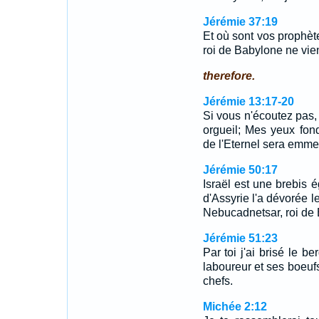
Jérémie 37:19
Et où sont vos prophète
roi de Babylone ne vie
therefore.
Jérémie 13:17-20
Si vous n'écoutez pas, 
orgueil; Mes yeux fon
de l'Eternel sera emme
Jérémie 50:17
Israël est une brebis é
d'Assyrie l'a dévorée le
Nebucadnetsar, roi de
Jérémie 51:23
Par toi j'ai brisé le be
laboureur et ses boeufs;
chefs.
Michée 2:12