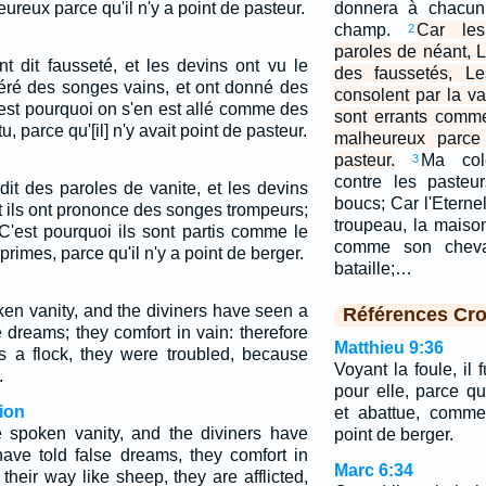
eureux parce qu'il n'y a point de pasteur.
donnera à chacun
champ.
Car les
2
paroles de néant, 
t dit fausseté, et les devins ont vu le
des faussetés, L
féré des songes vains, et ont donné des
consolent par la va
'est pourquoi on s'en est allé comme des
sont errants comme
u, parce qu'[il] n'y avait point de pasteur.
malheureux parce 
pasteur.
Ma col
3
contre les pasteur
dit des paroles de vanite, et les devins
boucs; Car l'Eterne
 ils ont prononce des songes trompeurs;
troupeau, la maison
 C'est pourquoi ils sont partis comme le
comme son cheva
primes, parce qu'il n'y a point de berger.
bataille;…
ken vanity, and the diviners have seen a
Références Cro
e dreams; they comfort in vain: therefore
Matthieu 9:36
s a flock, they were troubled, because
Voyant la foule, i
.
pour elle, parce qu
ion
et abattue, comme
 spoken vanity, and the diviners have
point de berger.
have told false dreams, they comfort in
Marc 6:34
 their way like sheep, they are afflicted,