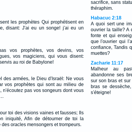
sacrifice, sans sta
théraphim.
Habacuc 2:18
isent les prophètes Qui prophétisent en
A quoi sert une im
 disant: J'ai eu un songe! j'ai eu un
ouvrier la taille? 
fonte et qui ense
que l'ouvrier qui l'
confiance, Tandis q
pas vos prophètes, vos devins, vos
muettes?
gues, vos magiciens, qui vous disent:
servis au roi de Babylone!
Zacharie 11:17
Malheur au pas
abandonne ses bre
el des armées, le Dieu d'Israël: Ne vous
sur son bras et sur
ar vos prophètes qui sont au milieu de
bras se dessèche,
s, n'écoutez pas vos songeurs dont vous
s'éteigne!
!…
ur toi des visions vaines et fausses; Ils
n iniquité, Afin de détourner de toi la
nné des oracles mensongers et trompeurs.