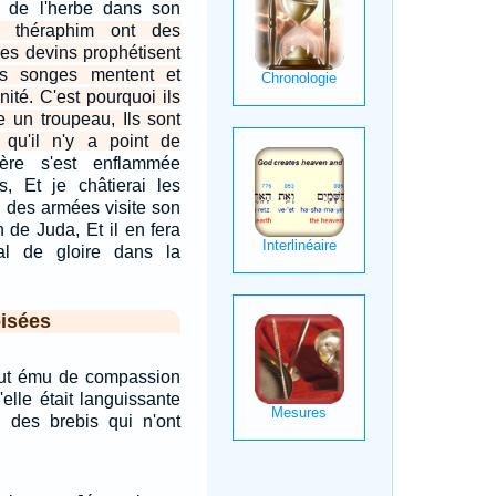
 de l'herbe dans son
 théraphim ont des
Les devins prophétisent
es songes mentent et
nité. C'est pourquoi ils
 un troupeau, Ils sont
qu'il n'y a point de
ère s'est enflammée
s, Et je châtierai les
l des armées visite son
 de Juda, Et il en fera
l de gloire dans la
isées
l fut ému de compassion
'elle était languissante
 des brebis qui n'ont