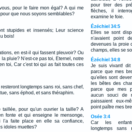
pour tirer des pr
ous, pour le faire mon égal? A qui me
flèches, il inter
, pour que nous soyons semblables?
examine le foie.
Ézéchiel 34:5
nt stupides et insensés; Leur science
Elles se sont disp
du bois!
n'avaient point d
devenues la proie 
champs, elles se so
tions, en est-il qui fassent pleuvoir? Ou
 la pluie? N'est-ce pas toi, Eternel, notre
Ézéchiel 34:8
toi, Car c'est toi qui as fait toutes ces
Je suis vivant! dit
parce que mes bre
qu'elles sont deve
les bêtes des cha
l resteront longtemps sans roi, sans chef,
parce que mes pa
atue, sans éphod, et sans théraphim.
aucun souci de m
paissaient eux-mê
point paître mes bre
taillée, pour qu'un ouvrier la taille? A
en fonte et qui enseigne le mensonge,
Osée 3:4
i l'a faite place en elle sa confiance,
Car les enfants
es idoles muettes?
longtemps sans r