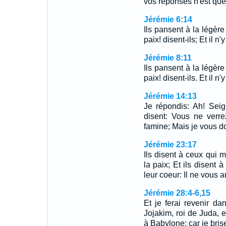
vos réponses n'est que 
Jérémie 6:14
Ils pansent à la légère
paix! disent-ils; Et il n'
Jérémie 8:11
Ils pansent à la légère
paix! disent-ils. Et il n'
Jérémie 14:13
Je répondis: Ah! Seig
disent: Vous ne verre
famine; Mais je vous d
Jérémie 23:17
Ils disent à ceux qui m
la paix; Et ils disent 
leur coeur: Il ne vous 
Jérémie 28:4-6,15
Et je ferai revenir dan
Jojakim, roi de Juda, e
à Babylone; car je bris