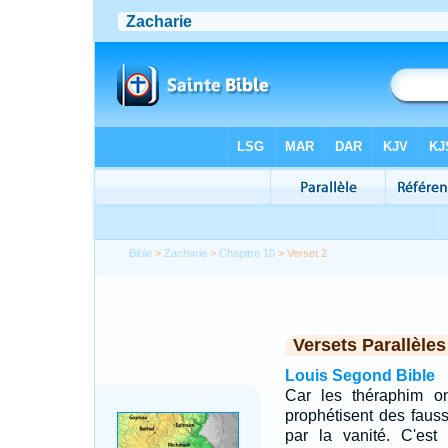
Bible
>
Zacharie
>
Chapitre 10
> Verset 2
Versets Parallèles
Louis Segond Bible
Car les théraphim o
prophétisent des faus
par la vanité. C'est