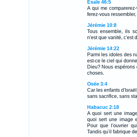
Ésaïe 46:5
A qui me comparerez-v
ferez-vous ressembler
Jérémie 10:8
Tous ensemble, ils so
n'est que vanité, c'est 
Jérémie 14:22
Parmi les idoles des na
est-ce le ciel qui donne
Dieu? Nous espérons en 
choses.
Osée 3:4
Car les enfants d'Israë
sans sacrifice, sans st
Habacuc 2:18
A quoi sert une image 
quoi sert une image 
Pour que l'ouvrier qu
Tandis qu'il fabrique d