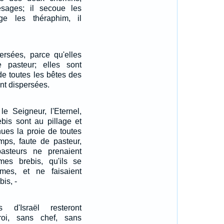
ésages; il secoue les
roge les théraphim, il
ersées, parce qu'elles
e pasteur; elles sont
de toutes les bêtes des
nt dispersées.
 le Seigneur, l'Eternel,
bis sont au pillage et
nues la proie de toutes
mps, faute de pasteur,
steurs ne prenaient
es brebis, qu'ils se
mes, et ne faisaient
bis, -
 d'Israël resteront
oi, sans chef, sans