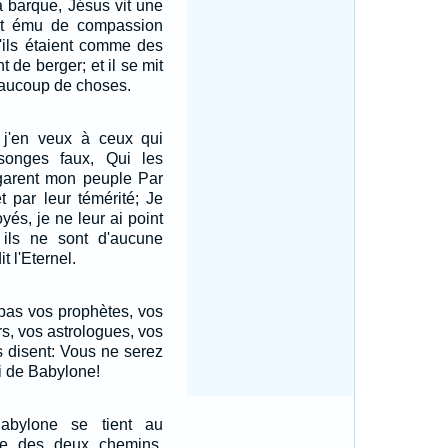
la barque, Jésus vit une
fut ému de compassion
'ils étaient comme des
t de berger; et il se mit
eaucoup de choses.
l, j'en veux à ceux qui
songes faux, Qui les
égarent mon peuple Par
 par leur témérité; Je
yés, je ne leur ai point
 ils ne sont d'aucune
it l'Eternel.
 pas vos prophètes, vos
s, vos astrologues, vos
s disent: Vous ne serez
oi de Babylone!
abylone se tient au
trée des deux chemins,