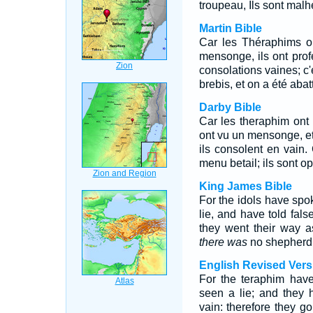
troupeau, Ils sont malh
Martin Bible
Car les Théraphims on
mensonge, ils ont pro
consolations vaines; c
brebis, et on a été abatt
Darby Bible
Car les theraphim ont 
ont vu un mensonge, et
ils consolent en vain.
menu betail; ils sont op
King James Bible
For the idols have spo
lie, and have told fals
they went their way a
there was
no shepherd
English Revised Vers
For the teraphim have
seen a lie; and they 
vain: therefore they go