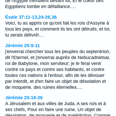
de l'Egypte tremblent devant lui, Et le coeur des
Egyptiens tombe en défaillance.…
Ésaïe 37:11-13,24-26,36
Voici, tu as appris ce qu'ont fait les rois d'Assyrie à
tous les pays, et comment ils les ont détruits; et toi,
tu serais délivré!…
Jérémie 25:9-11
j'enverrai chercher tous les peuples du septentrion,
dit l'Eternel, et j'enverrai auprès de Nebucadnetsar,
roi de Babylone, mon serviteur; je le ferai venir
contre ce pays et contre ses habitants, et contre
toutes ces nations à l'entour, afin de les dévouer
par interdit, et d'en faire un objet de désolation et
de moquerie, des ruines éternelles.…
Jérémie 25:18-26
A Jérusalem et aux villes de Juda, A ses rois et à
ses chefs, Pour en faire une ruine, Un objet de
désolation, de moquerie et de malédiction, Comme