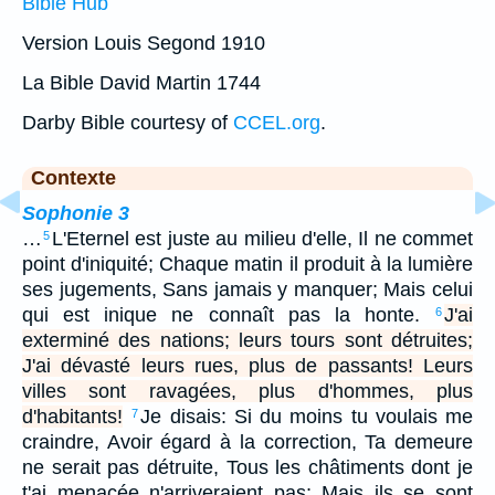
Bible Hub
Version Louis Segond 1910
La Bible David Martin 1744
Darby Bible courtesy of
CCEL.org
.
Contexte
Sophonie 3
…
L'Eternel est juste au milieu d'elle, Il ne commet
5
point d'iniquité; Chaque matin il produit à la lumière
ses jugements, Sans jamais y manquer; Mais celui
qui est inique ne connaît pas la honte.
J'ai
6
exterminé des nations; leurs tours sont détruites;
J'ai dévasté leurs rues, plus de passants! Leurs
villes sont ravagées, plus d'hommes, plus
d'habitants!
Je disais: Si du moins tu voulais me
7
craindre, Avoir égard à la correction, Ta demeure
ne serait pas détruite, Tous les châtiments dont je
t'ai menacée n'arriveraient pas; Mais ils se sont