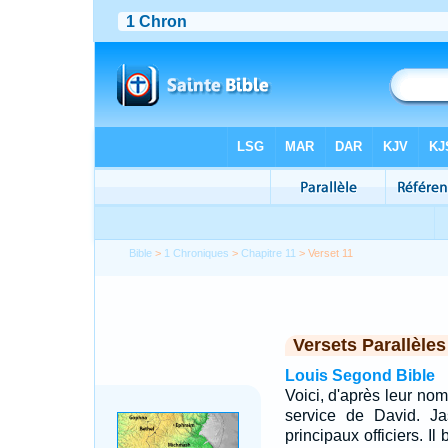
Bible
>
1 Chroniques
>
Chapitre 11
> Verset 11
Versets Parallèles
Louis Segond Bible
Voici, d'après leur nom
service de David. Ja
principaux officiers. I