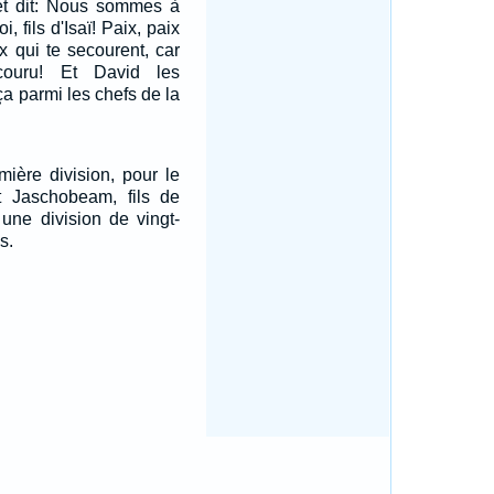
, et dit: Nous sommes à
i, fils d'Isaï! Paix, paix
ux qui te secourent, car
couru! Et David les
aça parmi les chefs de la
mière division, pour le
it Jaschobeam, fils de
t une division de vingt-
s.