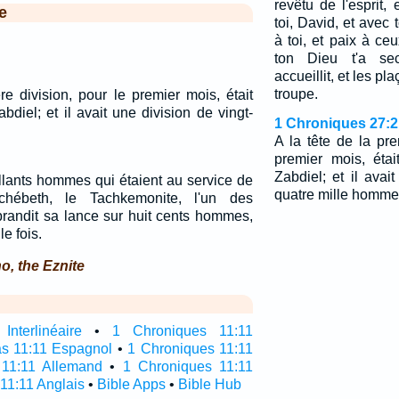
revêtu de l'esprit
e
toi, David, et avec to
à toi, et paix à ce
ton Dieu t'a se
accueillit, et les pl
troupe.
re division, pour le premier mois, était
diel; et il avait une division de vingt-
1 Chroniques 27:2
A la tête de la pre
premier mois, éta
Zabdiel; et il avai
llants hommes qui étaient au service de
quatre mille homme
chébeth, le Tachkemonite, l'un des
l brandit sa lance sur huit cents hommes,
le fois.
o, the Eznite
nterlinéaire
•
1 Chroniques 11:11
as 11:11 Espagnol
•
1 Chroniques 11:11
 11:11 Allemand
•
1 Chroniques 11:11
11:11 Anglais
•
Bible Apps
•
Bible Hub