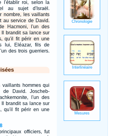
 l'établir roi, selon la
el au sujet d'Israël.
ur nombre, les vaillants
t au service de David.
de Hacmoni, l'un des
. Il brandit sa lance sur
 qu'il fit périr en une
s lui, Eléazar, fils de
'un des trois guerriers.
isées
s vaillants hommes qui
e de David. Joscheb-
achkemonite, l'un des
. Il brandit sa lance sur
 qu'il fit périr en une
8
incipaux officiers, fut