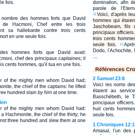
le fois.
domination, afin de
parole de l'Etern
Voici, d'après le
11
u nombre des hommes forts que David
hommes qui étaien
s de Hacmoni, Chef entre les trois
Jaschobeam, fils 
ant sa hallebarde contre trois cents
principaux officiers
ort en une seule fois.
trois cents hommes,
seule fois.
Aprè
12
Dodo, l'Achochite, l
des hommes forts que David avait:
…
moni, chef des principaux capitaines; il
ois cents hommes, qu'il tua en une fois.
Références Cro
2 Samuel 23:8
 of the mighty men whom David had;
Voici les noms de
te, the chief of the captains: he lifted
étaient au servic
hree hundred slain
by him
at one time.
Basschébeth, le T
ion
principaux officiers
er of the mighty men whom David had:
huit cents hommes,
 Hachmonite, the chief of the thirty; he
seule fois.
ainst three hundred and slew them at one
1 Chroniques 12:1
Amasaï, l'un des pr