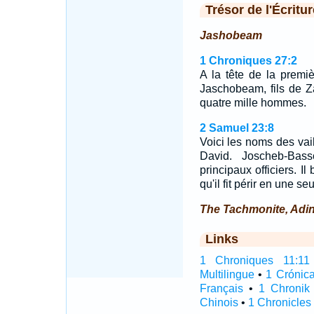
Trésor de l'Écritur
Jashobeam
1 Chroniques 27:2
A la tête de la premiè
Jaschobeam, fils de Zab
quatre mille hommes.
2 Samuel 23:8
Voici les noms des vai
David. Joscheb-Bass
principaux officiers. I
qu'il fit périr en une seu
The Tachmonite, Adin
Links
1 Chroniques 11:11 I
Multilingue
•
1 Crónic
Français
•
1 Chronik
Chinois
•
1 Chronicles 