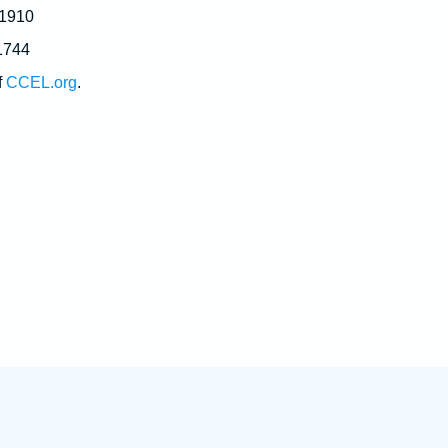
 1910
1744
f
CCEL.org
.