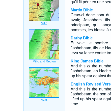
qu'il fit périr en une seu
Martin Bible
Ceux-ci donc sont d
avait; Jasobham fil
principaux, qui lanç
hommes, les blessa à m
Darby Bible
Et voici le nombre 
Jashobham, fils de Hac
leva sa lance contre tr
King James Bible
And this
is
the number
Jashobeam, an Hachmoni
up his spear against t
English Revised Vers
And this is the numb
Jashobeam, the son of a
lifted up his spear ag
time.