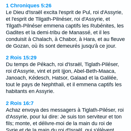
1 Chroniques 5:26
Le Dieu d'Israël excita l'esprit de Pul, roi d'Assyrie,
et l'esprit de Tilgath-Pilnéser, roi d'Assyrie, et
Tilgath-Pilnéser emmena captifs les Rubénites, les
Gadites et la demi-tribu de Manassé, et il les
conduisit à Chalach, à Chabor, à Hara, et au fleuve
de Gozan, où ils sont demeurés jusqu'à ce jour.
2 Rois 15:29
Du temps de Pékach, roi d'Israël, Tiglath-Piléser,
roi d'Assyrie, vint et prit Ijjon, Abel-Beth-Maaca,
Janoach, Kédesch, Hatsor, Galaad et la Galilée,
tout le pays de Nephthali, et il emmena captifs les
habitants en Assyrie.
2 Rois 16:7
Achaz envoya des messagers à Tiglath-Piléser, roi
d'Assyrie, pour lui dire: Je suis ton serviteur et ton
fils; monte, et délivre-moi de la main du roi de
Syrie et de la main du roi d'Israël, qui s'élèvent