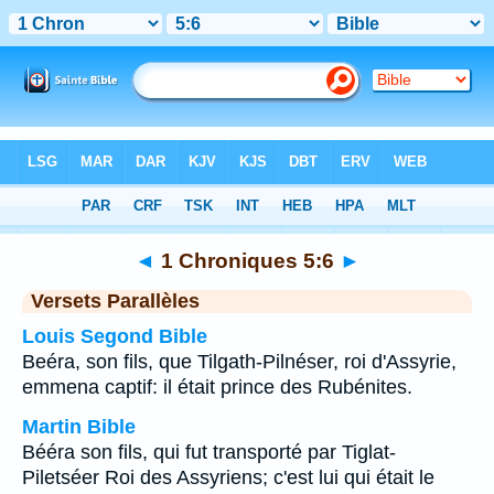
Bible
>
1 Chroniques
>
Chapitre 5
> Verset 6
◄
1 Chroniques 5:6
►
Versets Parallèles
Louis Segond Bible
Beéra, son fils, que Tilgath-Pilnéser, roi d'Assyrie,
emmena captif: il était prince des Rubénites.
Martin Bible
Bééra son fils, qui fut transporté par Tiglat-
Piletséer Roi des Assyriens; c'est lui qui était le