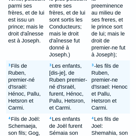
parmi ses
entre ses
preeminence
frères, et de lui
frères, et de lui
au milieu de
est issu un
sont sortis les
ses freres, et
prince; mais le
Conducteurs;
le prince sort
droit d'aînesse
mais le droit
de lui; mais le
est à Joseph.
d'aînesse fut
droit de
donné à
premier-ne fut
Joseph.)
à Joseph);
Fils de
Les enfants,
-les fils de
3
3
3
Ruben,
[dis-je], de
Ruben,
premier-né
Ruben premier-
premier-ne
d'Israël:
né d'Israël,
d'Israel: Henoc
Hénoc, Pallu,
furent, Hénoc,
et Pallu,
Hetsron et
Pallu, Hetsron,
Hetsron et
Carmi.
et Carmi.
Carmi.
Fils de Joël:
Les enfants
Les fils de
4
4
4
Schemaeja,
de Joël furent
Joel:
son fils; Gog,
Sémaia son
Shemahia, son