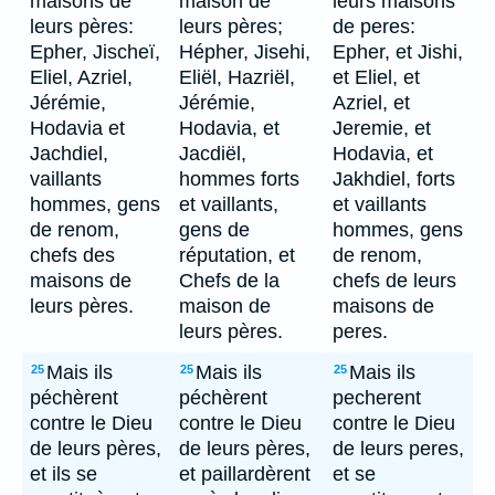
maisons de
maison de
leurs maisons
leurs pères:
leurs pères;
de peres:
Epher, Jischeï,
Hépher, Jisehi,
Epher, et Jishi,
Eliel, Azriel,
Eliël, Hazriël,
et Eliel, et
Jérémie,
Jérémie,
Azriel, et
Hodavia et
Hodavia, et
Jeremie, et
Jachdiel,
Jacdiël,
Hodavia, et
vaillants
hommes forts
Jakhdiel, forts
hommes, gens
et vaillants,
et vaillants
de renom,
gens de
hommes, gens
chefs des
réputation, et
de renom,
maisons de
Chefs de la
chefs de leurs
leurs pères.
maison de
maisons de
leurs pères.
peres.
Mais ils
Mais ils
Mais ils
25
25
25
péchèrent
péchèrent
pecherent
contre le Dieu
contre le Dieu
contre le Dieu
de leurs pères,
de leurs pères,
de leurs peres,
et ils se
et paillardèrent
et se