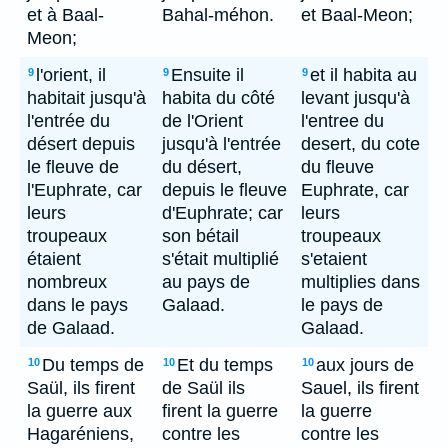
et à Baal-
Bahal-méhon.
et Baal-Meon;
Meon;
l'orient, il
Ensuite il
et il habita au
9
9
9
habitait jusqu'à
habita du côté
levant jusqu'à
l'entrée du
de l'Orient
l'entree du
désert depuis
jusqu'à l'entrée
desert, du cote
le fleuve de
du désert,
du fleuve
l'Euphrate, car
depuis le fleuve
Euphrate, car
leurs
d'Euphrate; car
leurs
troupeaux
son bétail
troupeaux
étaient
s'était multiplié
s'etaient
nombreux
au pays de
multiplies dans
dans le pays
Galaad.
le pays de
de Galaad.
Galaad.
Du temps de
Et du temps
aux jours de
10
10
10
Saül, ils firent
de Saül ils
Sauel, ils firent
la guerre aux
firent la guerre
la guerre
Hagaréniens,
contre les
contre les