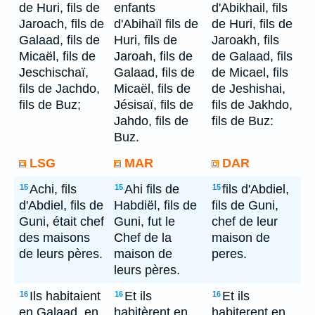
de Huri, fils de
enfants
d'Abikhail, fils
Jaroach, fils de
d'Abihaïl fils de
de Huri, fils de
Galaad, fils de
Huri, fils de
Jaroakh, fils
Micaël, fils de
Jaroah, fils de
de Galaad, fils
Jeschischaï,
Galaad, fils de
de Micael, fils
fils de Jachdo,
Micaël, fils de
de Jeshishai,
fils de Buz;
Jésisaï, fils de
fils de Jakhdo,
Jahdo, fils de
fils de Buz:
Buz.
LSG
MAR
DAR
Achi, fils
Ahi fils de
fils d'Abdiel,
15
15
15
d'Abdiel, fils de
Habdiël, fils de
fils de Guni,
Guni, était chef
Guni, fut le
chef de leur
des maisons
Chef de la
maison de
de leurs pères.
maison de
peres.
leurs pères.
Ils habitaient
Et ils
Et ils
16
16
16
en Galaad, en
habitèrent en
habiterent en