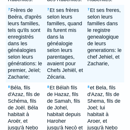
Frères de
Et ses frères
Et ses freres,
7
7
7
Beéra, d'après
selon leurs
selon leurs
leurs familles,
familles, quand
familles dans
tels qu'ils sont
ils furent mis
le registre
enregistrés
dans la
genealogique
dans les
généalogie
de leurs
généalogies
selon leurs
generations: le
selon leurs
parentages,
chef Jehiel, et
générations: le
avaient pour
Zacharie,
premier, Jeïel;
Chefs Jehiël, et
Zacharie;
Zécaria.
Béla, fils
Et Bélah fils
et Bela, fils
8
8
8
d'Azaz, fils de
de Hazaz, fils
d'Azaz, fils de
Schéma, fils
de Samah, fils
Shema, fils de
de Joël. Béla
de Johel,
Joel; lui
habitait à
habitait depuis
habitait à
Aroër, et
Haroher
Aroer, et
jusqu'à Nebo
jusqu'à Necò et
jusqu'à Nebo