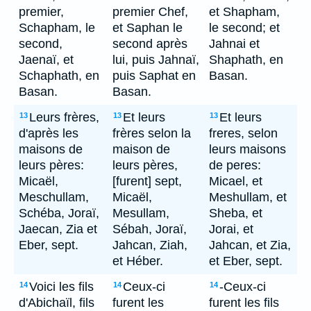
premier,
premier Chef,
et Shapham,
Schapham, le
et Saphan le
le second; et
second,
second après
Jahnai et
Jaenaï, et
lui, puis Jahnaï,
Shaphath, en
Schaphath, en
puis Saphat en
Basan.
Basan.
Basan.
Leurs frères,
Et leurs
Et leurs
13
13
13
d'après les
frères selon la
freres, selon
maisons de
maison de
leurs maisons
leurs pères:
leurs pères,
de peres:
Micaël,
[furent] sept,
Micael, et
Meschullam,
Micaël,
Meshullam, et
Schéba, Joraï,
Mesullam,
Sheba, et
Jaecan, Zia et
Sébah, Joraï,
Jorai, et
Eber, sept.
Jahcan, Ziah,
Jahcan, et Zia,
et Héber.
et Eber, sept.
Voici les fils
Ceux-ci
-Ceux-ci
14
14
14
d'Abichaïl, fils
furent les
furent les fils