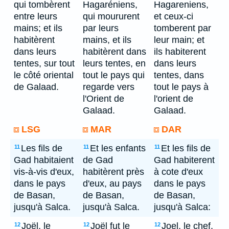
qui tombèrent
Hagaréniens,
Hagareniens,
entre leurs
qui moururent
et ceux-ci
mains; et ils
par leurs
tomberent par
habitèrent
mains, et ils
leur main; et
dans leurs
habitèrent dans
ils habiterent
tentes, sur tout
leurs tentes, en
dans leurs
le côté oriental
tout le pays qui
tentes, dans
de Galaad.
regarde vers
tout le pays à
l'Orient de
l'orient de
Galaad.
Galaad.
LSG
MAR
DAR
Les fils de
Et les enfants
Et les fils de
11
11
11
Gad habitaient
de Gad
Gad habiterent
vis-à-vis d'eux,
habitèrent près
à cote d'eux
dans le pays
d'eux, au pays
dans le pays
de Basan,
de Basan,
de Basan,
jusqu'à Salca.
jusqu'à Salca.
jusqu'à Salca:
Joël, le
Joël fut le
Joel, le chef,
12
12
12