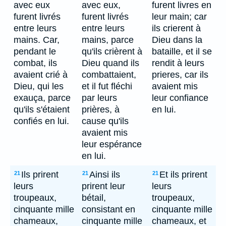
avec eux
avec eux,
furent livres en
furent livrés
furent livrés
leur main; car
entre leurs
entre leurs
ils crierent à
mains. Car,
mains, parce
Dieu dans la
pendant le
qu'ils crièrent à
bataille, et il se
combat, ils
Dieu quand ils
rendit à leurs
avaient crié à
combattaient,
prieres, car ils
Dieu, qui les
et il fut fléchi
avaient mis
exauça, parce
par leurs
leur confiance
qu'ils s'étaient
prières, à
en lui.
confiés en lui.
cause qu'ils
avaient mis
leur espérance
en lui.
Ils prirent
Ainsi ils
Et ils prirent
21
21
21
leurs
prirent leur
leurs
troupeaux,
bétail,
troupeaux,
cinquante mille
consistant en
cinquante mille
chameaux,
cinquante mille
chameaux, et