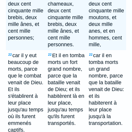
deux cent
chameaux,
deux cent
cinquante mille
deux cent
cinquante mille
brebis, deux
cinquante mille
moutons, et
mille ânes, et
brebis, deux
deux mille
cent mille
mille ânes, et
anes, et en
personnes;
cent mille
hommes, cent
personnes.
mille,
car il y eut
Et il en tomba
car il en
22
22
22
beaucoup de
morts un fort
tomba morts
morts, parce
grand nombre,
un grand
que le combat
parce que la
nombre, parce
venait de Dieu.
bataille venait
que la bataille
Et ils
de Dieu; et ils
venait de Dieu:
s'établirent à
habitèrent là en
et ils
leur place
leur place,
habiterent à
jusqu'au temps
jusqu'au temps
leur place
où ils furent
qu'ils furent
jusqu'à la
emmenés
transportés.
transportation.
captifs.