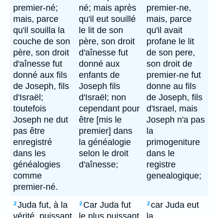
premier-né;
né; mais après
premier-ne,
mais, parce
qu'il eut souillé
mais, parce
qu'il souilla la
le lit de son
qu'il avait
couche de son
père, son droit
profane le lit
père, son droit
d'aînesse fut
de son pere,
d'aînesse fut
donné aux
son droit de
donné aux fils
enfants de
premier-ne fut
de Joseph, fils
Joseph fils
donne au fils
d'Israël;
d'Israël; non
de Joseph, fils
toutefois
cependant pour
d'Israel, mais
Joseph ne dut
être [mis le
Joseph n'a pas
pas être
premier] dans
la
enregistré
la généalogie
primogeniture
dans les
selon le droit
dans le
généalogies
d'aînesse;
registre
comme
genealogique;
premier-né.
Juda fut, à la
Car Juda fut
car Juda eut
2
2
2
vérité, puissant
le plus puissant
la