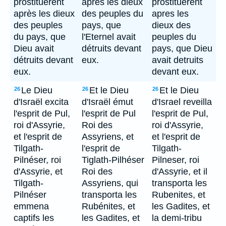
prostituèrent
après les dieux
prostituerent
après les dieux
des peuples du
apres les
des peuples
pays, que
dieux des
du pays, que
l'Eternel avait
peuples du
Dieu avait
détruits devant
pays, que Dieu
détruits devant
eux.
avait detruits
eux.
devant eux.
Le Dieu
Et le Dieu
Et le Dieu
26
26
26
d'Israël excita
d'Israël émut
d'Israel reveilla
l'esprit de Pul,
l'esprit de Pul
l'esprit de Pul,
roi d'Assyrie,
Roi des
roi d'Assyrie,
et l'esprit de
Assyriens, et
et l'esprit de
Tilgath-
l'esprit de
Tilgath-
Pilnéser, roi
Tiglath-Pilhéser
Pilneser, roi
d'Assyrie, et
Roi des
d'Assyrie, et il
Tilgath-
Assyriens, qui
transporta les
Pilnéser
transporta les
Rubenites, et
emmena
Rubénites, et
les Gadites, et
captifs les
les Gadites, et
la demi-tribu