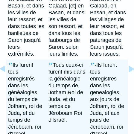
Basan, et dans
Galaad, [et] en
Galaad, en
les villes de
Basan, et dans
Basan, et dans
leur ressort, et
les villes de
les villages de
dans toutes les
son ressort, et
leur ressort, et
banlieues de
dans tous les
dans tous les
Saron jusqu'à
faubourgs de
paturages de
leurs
Saron, selon
Saron jusqu'à
extrémités.
leurs limites.
leurs issues.
Ils furent
Tous ceux-ci
-Ils furent
17
17
17
tous
furent mis dans
tous
enregistrés
la généalogie
enregistres
dans les
du temps de
dans les
généalogies,
Jotham Roi de
genealogies,
du temps de
Juda, et du
aux jours de
Jotham, roi de
temps de
Jotham, roi de
Juda, et du
Jéroboam Roi
Juda, et aux
temps de
d'Israël.
jours de
Jéroboam, roi
Jeroboam, roi
d'Israël.
d'Israel.