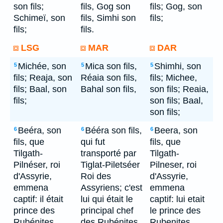
son fils;
fils, Gog son
fils; Gog, son
Schimeï, son
fils, Simhi son
fils;
fils;
fils.
LSG
MAR
DAR
Michée, son
Mica son fils,
Shimhi, son
5
5
5
fils; Reaja, son
Réaia son fils,
fils; Michee,
fils; Baal, son
Bahal son fils,
son fils; Reaia,
fils;
son fils; Baal,
son fils;
Beéra, son
Bééra son fils,
Beera, son
6
6
6
fils, que
qui fut
fils, que
Tilgath-
transporté par
Tilgath-
Pilnéser, roi
Tiglat-Piletséer
Pilneser, roi
d'Assyrie,
Roi des
d'Assyrie,
emmena
Assyriens; c'est
emmena
captif: il était
lui qui était le
captif: lui etait
prince des
principal chef
le prince des
Rubénites.
des Rubénites.
Rubenites.