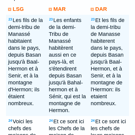
LSG
MAR
DAR
Les fils de la
Les enfants
Et les fils de
23
23
23
demi-tribu de
de la demi-
la demi-tribu
Manassé
Tribu de
de Manasse
habitaient
Manassé
habiterent
dans le pays,
habitèrent
dans le pays,
depuis Basan
aussi en ce
depuis Basan
jusqu'à Baal-
pays-là, et
jusqu'à Baal-
Hermon et à
s'étendirent
Hermon, et à
Senir, et à la
depuis Basan
Senir, et à la
montagne
jusqu'à Bahal-
montagne de
d'Hermon; ils
hermon et à
l'Hermon: ils
étaient
Sénir, qui est la
etaient
nombreux.
montagne de
nombreux.
Hermon.
Voici les
Et ce sont ici
Et ce sont ici
24
24
24
chefs des
les Chefs de la
les chefs de