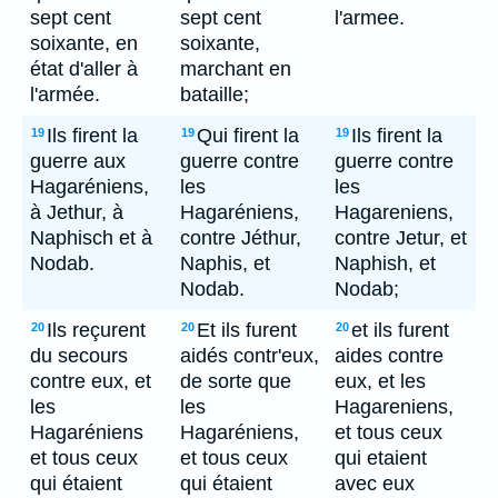
sept cent
sept cent
l'armee.
soixante, en
soixante,
état d'aller à
marchant en
l'armée.
bataille;
Ils firent la
Qui firent la
Ils firent la
19
19
19
guerre aux
guerre contre
guerre contre
Hagaréniens,
les
les
à Jethur, à
Hagaréniens,
Hagareniens,
Naphisch et à
contre Jéthur,
contre Jetur, et
Nodab.
Naphis, et
Naphish, et
Nodab.
Nodab;
Ils reçurent
Et ils furent
et ils furent
20
20
20
du secours
aidés contr'eux,
aides contre
contre eux, et
de sorte que
eux, et les
les
les
Hagareniens,
Hagaréniens
Hagaréniens,
et tous ceux
et tous ceux
et tous ceux
qui etaient
qui étaient
qui étaient
avec eux