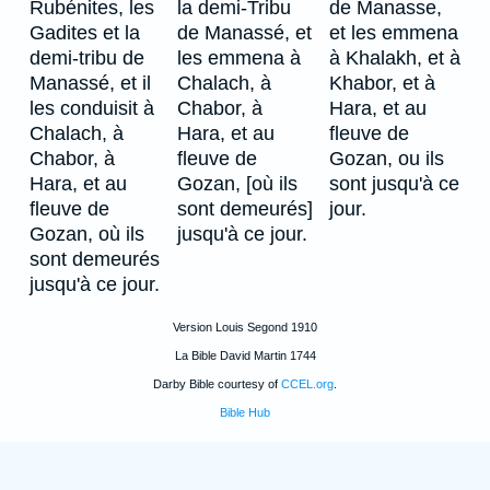
Rubénites, les
la demi-Tribu
de Manasse,
Gadites et la
de Manassé, et
et les emmena
demi-tribu de
les emmena à
à Khalakh, et à
Manassé, et il
Chalach, à
Khabor, et à
les conduisit à
Chabor, à
Hara, et au
Chalach, à
Hara, et au
fleuve de
Chabor, à
fleuve de
Gozan, ou ils
Hara, et au
Gozan, [où ils
sont jusqu'à ce
fleuve de
sont demeurés]
jour.
Gozan, où ils
jusqu'à ce jour.
sont demeurés
jusqu'à ce jour.
Version Louis Segond 1910
La Bible David Martin 1744
Darby Bible courtesy of
CCEL.org
.
Bible Hub