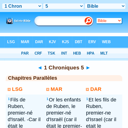
Bible
> 1 Chroniques 5
◄
1 Chroniques 5
►
Chapitres Parallèles
LSG
MAR
DAR
Fils de
Or les enfants
Et les fils de
1
1
1
Ruben,
de Ruben, le
Ruben,
premier-né
premier-né
premier-ne
d'Israël. -Car il
d'Israël (car il
d'Israel (car il
était le
était le premier-
etait le