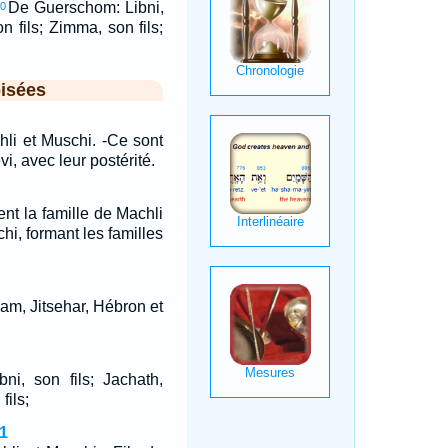
De Guerschom: Libni,
0
on fils; Zimma, son fils;
isées
hli et Muschi. -Ce sont
vi, avec leur postérité.
nt la famille de Machli
chi, formant les familles
am, Jitsehar, Hébron et
ni, son fils; Jachath,
fils;
1