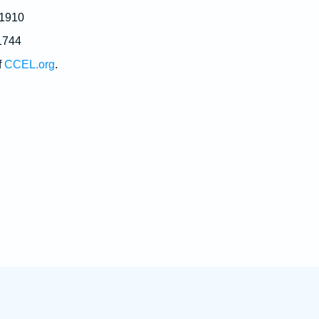
 1910
1744
f
CCEL.org
.