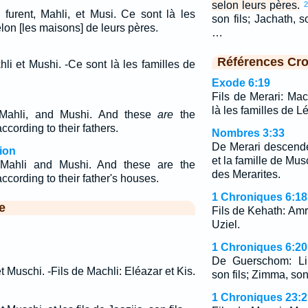
selon leurs pères.
2
 furent, Mahli, et Musi. Ce sont là les
son fils; Jachath, s
elon [les maisons] de leurs pères.
…
Références Cro
hli et Mushi. -Ce sont là les familles de
.
Exode 6:19
Fils de Merari: Mac
là les familles de Lé
 Mahli, and Mushi. And these
are
the
according to their fathers.
Nombres 3:33
De Merari descende
ion
et la famille de Mus
 Mahli and Mushi. And these are the
des Merarites.
according to their father's houses.
1 Chroniques 6:18
e
Fils de Kehath: Amr
Uziel.
1 Chroniques 6:20
De Guerschom: Lib
t Muschi. -Fils de Machli: Eléazar et Kis.
son fils; Zimma, son 
1 Chroniques 23:2