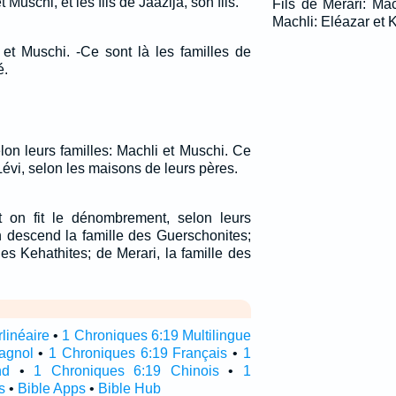
 Muschi, et les fils de Jaazija, son fils.
Fils de Merari: Mac
Machli: Eléazar et K
 et Muschi. -Ce sont là les familles de
é.
selon leurs familles: Machli et Muschi. Ce
 Lévi, selon les maisons de leurs pères.
t on fit le dénombrement, selon leurs
n descend la famille des Guerschonites;
es Kehathites; de Merari, la famille des
linéaire
•
1 Chroniques 6:19 Multilingue
agnol
•
1 Chroniques 6:19 Français
•
1
nd
•
1 Chroniques 6:19 Chinois
•
1
s
•
Bible Apps
•
Bible Hub