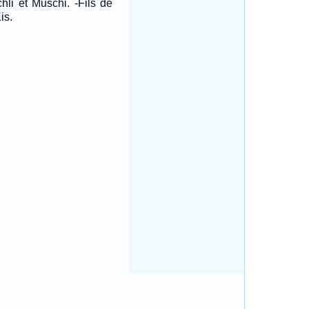
hli et Muschi. -Fils de
is.