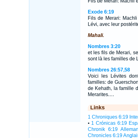
Fils de Merari: Machli et
Exode 6:19
Fils de Merari: Machli
Lévi, avec leur postérit
Mahali.
Nombres 3:20
et les fils de Merari, 
sont là les familles de
Nombres 26:57,58
Voici les Lévites don
familles: de Guerscho
de Kehath, la famille d
Merarites.…
Links
1 Chroniques 6:19 Inter
•
1 Crónicas 6:19 Esp
Chronik 6:19 Allema
Chronicles 6:19 Anglai