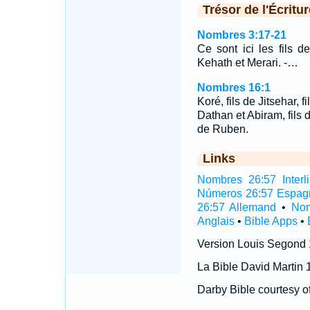
Trésor de l'Écritur
Nombres 3:17-21
Ce sont ici les fils 
Kehath et Merari. -…
Nombres 16:1
Koré, fils de Jitsehar, f
Dathan et Abiram, fils d'
de Ruben.
Links
Nombres 26:57 Interli
Números 26:57 Espag
26:57 Allemand
•
Nom
Anglais
•
Bible Apps
•
Version Louis Segond
La Bible David Martin 
Darby Bible courtesy o