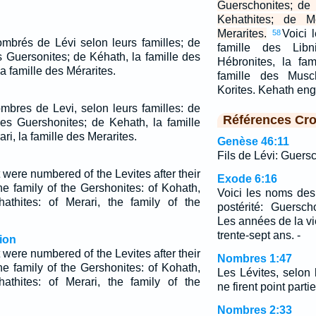
Guerschonites; de 
Kehathites; de Me
Merarites.
Voici 
58
ombrés de Lévi selon leurs familles; de
famille des Libn
s Guersonites; de Kéhath, la famille des
Hébronites, la fam
a famille des Mérarites.
famille des Musch
Korites. Kehath e
ombres de Levi, selon leurs familles: de
Références Cro
des Guershonites; de Kehath, la famille
ri, la famille des Merarites.
Genèse 46:11
Fils de Lévi: Guers
 were numbered of the Levites after their
Exode 6:16
he family of the Gershonites: of Kohath,
Voici les noms des 
athites: of Merari, the family of the
postérité: Guersc
Les années de la vi
trente-sept ans. -
ion
 were numbered of the Levites after their
Nombres 1:47
he family of the Gershonites: of Kohath,
Les Lévites, selon 
athites: of Merari, the family of the
ne firent point par
Nombres 2:33