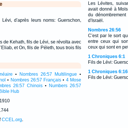
Les Lévites, suivan
e
avait donné à Moïse
du dénombrement a
de Lévi, d'après leurs noms: Guerschon,
d'Israël.
Nombres 26:56
C'est par le sort q
entre ceux qui so
ils de Kehath, fils de Lévi, se révolta avec
ceux qui sont en pe
Eliab, et On, fils de Péleth, tous trois fils
1 Chroniques 6:1
Fils de Lévi: Guers
1 Chroniques 6:16
néaire
•
Nombres 26:57 Multilingue
•
Fils de Lévi: Guers
nol
•
Nombres 26:57 Français
•
4 Mose
bres 26:57 Chinois
•
Numbers 26:57
Bible Hub
 1910
1744
f
CCEL.org
.