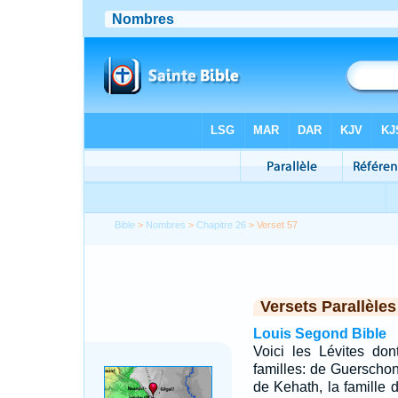
Bible
>
Nombres
>
Chapitre 26
> Verset 57
Versets Parallèles
Louis Segond Bible
Voici les Lévites don
familles: de Guerscho
de Kehath, la famille d