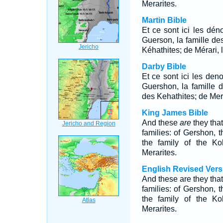
Merarites.
Martin Bible
Et ce sont ici les dén
Guerson, la famille de
Kéhathites; de Mérari, l
Darby Bible
Et ce sont ici les den
Guershon, la famille 
des Kehathites; de Mera
King James Bible
And these
are
they that
families: of Gershon, t
the family of the Koh
Merarites.
English Revised Vers
And these are they that
families: of Gershon, t
the family of the Koh
Merarites.