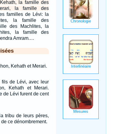
Kehath, la famille des
rari, la famille des
les familles de Lévi: la
ites, la famille des
ille des Machlites, la
ites, la famille des
ngendra Amram.…
isées
chon, Kehath et Merari.
fils de Lévi, avec leur
hon, Kehath et Merari.
e de Lévi furent de cent
la tribu de leurs pères,
tie de ce dénombrement.