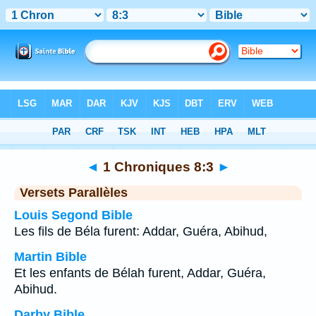
Bible
>
1 Chroniques
>
Chapitre 8
> Verset 3
◄
1 Chroniques 8:3
►
Versets Parallèles
Louis Segond Bible
Les fils de Béla furent: Addar, Guéra, Abihud,
Martin Bible
Et les enfants de Bélah furent, Addar, Guéra,
Abihud.
Darby Bible