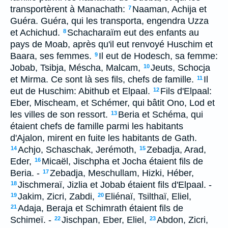
transportèrent à Manachath:
Naaman, Achija et
7
Guéra. Guéra, qui les transporta, engendra Uzza
et Achichud.
Schacharaïm eut des enfants au
8
pays de Moab, après qu'il eut renvoyé Huschim et
Baara, ses femmes.
Il eut de Hodesch, sa femme:
9
Jobab, Tsibja, Méscha, Malcam,
Jeuts, Schocja
10
et Mirma. Ce sont là ses fils, chefs de famille.
Il
11
eut de Huschim: Abithub et Elpaal.
Fils d'Elpaal:
12
Eber, Mischeam, et Schémer, qui bâtit Ono, Lod et
les villes de son ressort.
Beria et Schéma, qui
13
étaient chefs de famille parmi les habitants
d'Ajalon, mirent en fuite les habitants de Gath.
Achjo, Schaschak, Jerémoth,
Zebadja, Arad,
14
15
Eder,
Micaël, Jischpha et Jocha étaient fils de
16
Beria. -
Zebadja, Meschullam, Hizki, Héber,
17
Jischmeraï, Jizlia et Jobab étaient fils d'Elpaal. -
18
Jakim, Zicri, Zabdi,
Eliénaï, Tsilthaï, Eliel,
19
20
Adaja, Beraja et Schimrath étaient fils de
21
Schimeï. -
Jischpan, Eber, Eliel,
Abdon, Zicri,
22
23