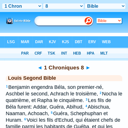
Bible
>
LSG
> 1 Chroniques 8
◄
1 Chroniques 8
►
Louis Segond Bible
Benjamin engendra Béla, son premier-né,
1
Aschbel le second, Achrach le troisième,
Nocha le
2
quatrième, et Rapha le cinquième.
Les fils de
3
Béla furent: Addar, Guéra, Abihud,
Abischua,
4
Naaman, Achoach,
Guéra, Schephuphan et
5
Huram.
Voici les fils d'Echud, qui étaient chefs de
6
famille parmi les habitants de Guéba, et qui les