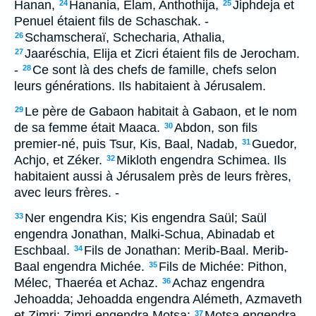
Hanan,
Hanania, Elam, Anthothija,
Jiphdeja et
24
25
Penuel étaient fils de Schaschak. -
Schamscheraï, Schecharia, Athalia,
26
Jaaréschia, Elija et Zicri étaient fils de Jerocham.
27
-
Ce sont là des chefs de famille, chefs selon
28
leurs générations. Ils habitaient à Jérusalem.
Le père de Gabaon habitait à Gabaon, et le nom
29
de sa femme était Maaca.
Abdon, son fils
30
premier-né, puis Tsur, Kis, Baal, Nadab,
Guedor,
31
Achjo, et Zéker.
Mikloth engendra Schimea. Ils
32
habitaient aussi à Jérusalem près de leurs frères,
avec leurs frères. -
Ner engendra Kis; Kis engendra Saül; Saül
33
engendra Jonathan, Malki-Schua, Abinadab et
Eschbaal.
Fils de Jonathan: Merib-Baal. Merib-
34
Baal engendra Michée.
Fils de Michée: Pithon,
35
Mélec, Thaeréa et Achaz.
Achaz engendra
36
Jehoadda; Jehoadda engendra Alémeth, Azmaveth
et Zimri; Zimri engendra Motsa;
Motsa engendra
37