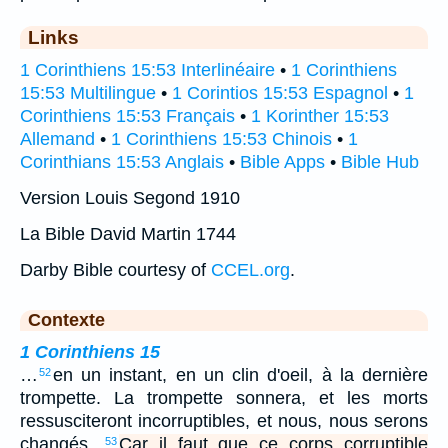
Links
1 Corinthiens 15:53 Interlinéaire
•
1 Corinthiens
15:53 Multilingue
•
1 Corintios 15:53 Espagnol
•
1
Corinthiens 15:53 Français
•
1 Korinther 15:53
Allemand
•
1 Corinthiens 15:53 Chinois
•
1
Corinthians 15:53 Anglais
•
Bible Apps
•
Bible Hub
Version Louis Segond 1910
La Bible David Martin 1744
Darby Bible courtesy of
CCEL.org
.
Contexte
1 Corinthiens 15
…
en un instant, en un clin d'oeil, à la dernière
52
trompette. La trompette sonnera, et les morts
ressusciteront incorruptibles, et nous, nous serons
changés.
Car il faut que ce corps corruptible
53