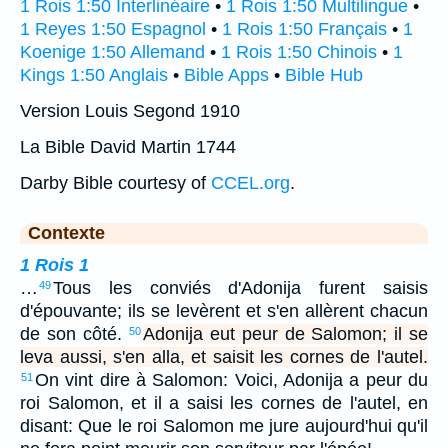
1 Rois 1:50 Interlinéaire
•
1 Rois 1:50 Multilingue
•
1 Reyes 1:50 Espagnol
•
1 Rois 1:50 Français
•
1
Koenige 1:50 Allemand
•
1 Rois 1:50 Chinois
•
1
Kings 1:50 Anglais
•
Bible Apps
•
Bible Hub
Version Louis Segond 1910
La Bible David Martin 1744
Darby Bible courtesy of
CCEL.org
.
Contexte
1 Rois 1
…
Tous les conviés d'Adonija furent saisis
49
d'épouvante; ils se levèrent et s'en allèrent chacun
de son côté.
Adonija eut peur de Salomon; il se
50
leva aussi, s'en alla, et saisit les cornes de l'autel.
On vint dire à Salomon: Voici, Adonija a peur du
51
roi Salomon, et il a saisi les cornes de l'autel, en
disant: Que le roi Salomon me jure aujourd'hui qu'il