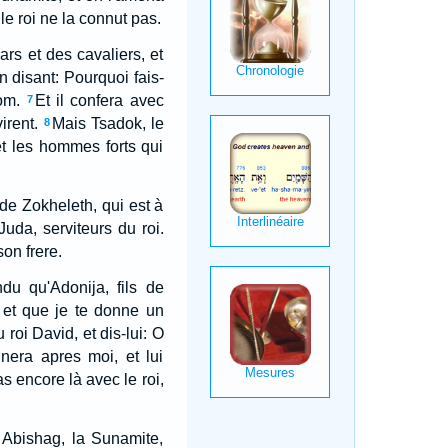
 le roi ne la connut pas.
hars et des cavaliers, et
n disant: Pourquoi fais-
om.
Et il confera avec
7
irent.
Mais Tsadok, le
8
 et les hommes forts qui
 de Zokheleth, qui est à
Juda, serviteurs du roi.
on frere.
u qu'Adonija, fils de
 et que je te donne un
 roi David, et dis-lui: O
gnera apres moi, et lui
s encore là avec le roi,
t Abishag, la Sunamite,