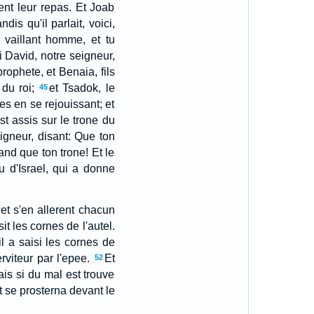
ient leur repas. Et Joab
ndis qu'il parlait, voici,
un vaillant homme, et tu
i David, notre seigneur,
prophete, et Benaia, fils
 du roi;
et Tsadok, le
45
tes en se rejouissant; et
t assis sur le trone du
eigneur, disant: Que ton
nd que ton trone! Et le
eu d'Israel, qui a donne
 et s'en allerent chacun
it les cornes de l'autel.
il a saisi les cornes de
rviteur par l'epee.
Et
52
is si du mal est trouve
et se prosterna devant le