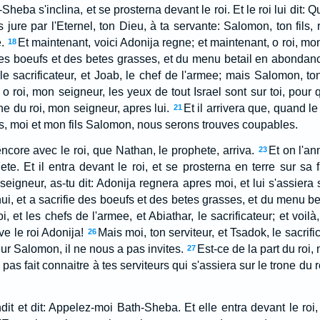
Sheba s'inclina, et se prosterna devant le roi. Et le roi lui dit: 
s jure par l'Eternel, ton Dieu, à ta servante: Salomon, ton fils, 
.
Et maintenant, voici Adonija regne; et maintenant, o roi, mon
18
 des boeufs et des betes grasses, et du menu betail en abondance,
, le sacrificateur, et Joab, le chef de l'armee; mais Salomon, ton
, o roi, mon seigneur, les yeux de tout Israel sont sur toi, pour 
one du roi, mon seigneur, apres lui.
Et il arrivera que, quand le
21
, moi et mon fils Salomon, nous serons trouves coupables.
 encore avec le roi, que Nathan, le prophete, arriva.
Et on l'an
23
te. Et il entra devant le roi, et se prosterna en terre sur sa 
seigneur, as-tu dit: Adonija regnera apres moi, et lui s'assiera
ui, et a sacrifie des boeufs et des betes grasses, et du menu be
roi, et les chefs de l'armee, et Abiathar, le sacrificateur; et voil
ve le roi Adonija!
Mais moi, ton serviteur, et Tsadok, le sacrific
26
eur Salomon, il ne nous a pas invites.
Est-ce de la part du roi,
27
 pas fait connaitre à tes serviteurs qui s'assiera sur le trone du
dit et dit: Appelez-moi Bath-Sheba. Et elle entra devant le roi, e