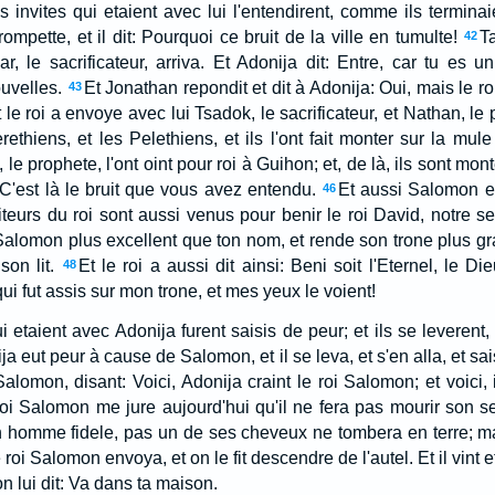
s invites qui etaient avec lui l'entendirent, comme ils termina
rompette, et il dit: Pourquoi ce bruit de la ville en tumulte!
Ta
42
ar, le sacrificateur, arriva. Et Adonija dit: Entre, car tu es 
uvelles.
Et Jonathan repondit et dit à Adonija: Oui, mais le ro
43
 le roi a envoye avec lui Tsadok, le sacrificateur, et Nathan, le 
ethiens, et les Pelethiens, et ils l'ont fait monter sur la mule
, le prophete, l'ont oint pour roi à Guihon; et, de là, ils sont mon
. C'est là le bruit que vous avez entendu.
Et aussi Salomon es
46
viteurs du roi sont aussi venus pour benir le roi David, notre s
alomon plus excellent que ton nom, et rende son trone plus gra
son lit.
Et le roi a aussi dit ainsi: Beni soit l'Eternel, le Di
48
ui fut assis sur mon trone, et mes yeux le voient!
ui etaient avec Adonija furent saisis de peur; et ils se leverent,
ja eut peur à cause de Salomon, et il se leva, et s'en alla, et sais
alomon, disant: Voici, Adonija craint le roi Salomon; et voici, 
 roi Salomon me jure aujourd'hui qu'il ne fera pas mourir son se
un homme fidele, pas un de ses cheveux ne tombera en terre; ma
e roi Salomon envoya, et on le fit descendre de l'autel. Et il vint 
 lui dit: Va dans ta maison.