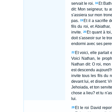
servait le roi.
Et Bath-
16
dit: Mon seigneur, tu a
s'assiera sur mon trone
pas.
Et il a sacrifie
19
fils du roi, et Abiathar
invite.
Et quant à toi
20
doit s'asseoir sur le tr
endormi avec ses peres
Et voici, elle parlait
22
Voici Nathan, le prophe
Nathan dit: O roi, mon 
est descendu aujourd'h
invite tous les fils du 
devant lui, et disent: Vi
Jehoiada, et ton servit
chose a lieu? et tu n'as
lui.
Et le roi David repon
28