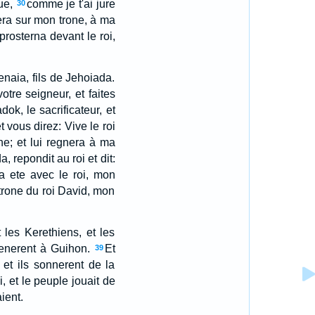
ue,
comme je t'ai jure
30
siera sur mon trone, à ma
prosterna devant le roi,
enaia, fils de Jehoiada.
otre seigneur, et faites
dok, le sacrificateur, et
t vous direz: Vive le roi
ne; et lui regnera à ma
, repondit au roi et dit:
a ete avec le roi, mon
trone du roi David, mon
t les Kerethiens, et les
menerent à Guihon.
Et
39
 et ils sonnerent de la
, et le peuple jouait de
aient.