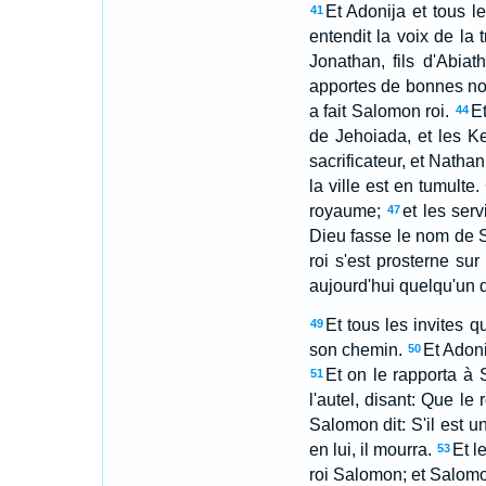
Et Adonija et tous le
41
entendit la voix de la t
Jonathan, fils d'Abiath
apportes de bonnes no
a fait Salomon roi.
Et
44
de Jehoiada, et les Ker
sacrificateur, et Nathan
la ville est en tumulte
royaume;
et les ser
47
Dieu fasse le nom de S
roi s'est prosterne sur 
aujourd'hui quelqu'un q
Et tous les invites q
49
son chemin.
Et Adoni
50
Et on le rapporta à S
51
l'autel, disant: Que le
Salomon dit: S'il est 
en lui, il mourra.
Et l
53
roi Salomon; et Salomon