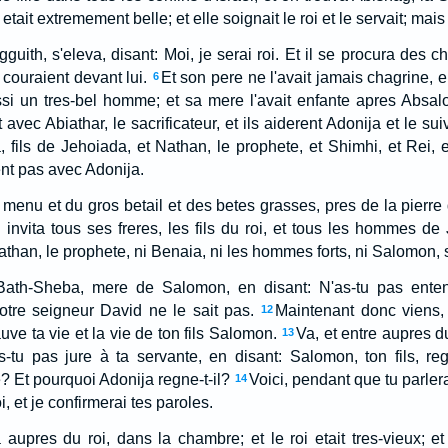
e etait extremement belle; et elle soignait le roi et le servait; mais
gguith, s'eleva, disant: Moi, je serai roi. Et il se procura des c
ouraient devant lui.
Et son pere ne l'avait jamais chagrine, e
6
aussi un tres-bel homme; et sa mere l'avait enfante apres Absal
t avec Abiathar, le sacrificateur, et ils aiderent Adonija et le suiv
a, fils de Jehoiada, et Nathan, le prophete, et Shimhi, et Rei,
ent pas avec Adonija.
u menu et du gros betail et des betes grasses, pres de la pierre
 invita tous ses freres, les fils du roi, et tous les hommes de 
Nathan, le prophete, ni Benaia, ni les hommes forts, ni Salomon, s
ath-Sheba, mere de Salomon, en disant: N'as-tu pas entend
otre seigneur David ne le sait pas.
Maintenant donc viens,
12
sauve ta vie et la vie de ton fils Salomon.
Va, et entre aupres du
13
s-tu pas jure à ta servante, en disant: Salomon, ton fils, re
? Et pourquoi Adonija regne-t-il?
Voici, pendant que tu parlera
14
i, et je confirmerai tes paroles.
aupres du roi, dans la chambre; et le roi etait tres-vieux; e