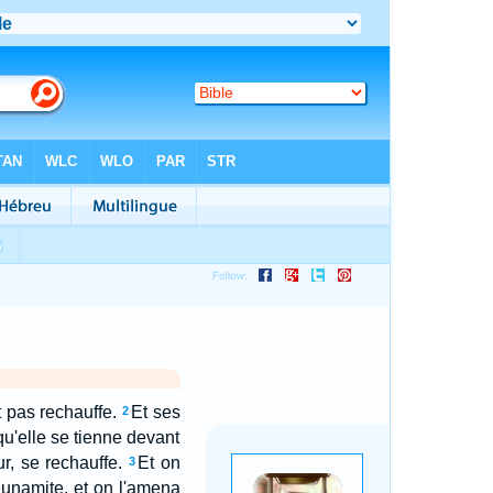
t pas rechauffe.
Et ses
2
 qu'elle se tienne devant
ur, se rechauffe.
Et on
3
 Sunamite, et on l'amena