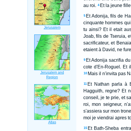
au roi.
Et la jeune fill
4
Et Adonija, fils de Ha
5
cinquante hommes qui c
tu ainsi? Et il etait 
Joab, fils de Tseruia, e
sacrificateur, et Benai
etaient à David, ne fur
Et Adonija sacrifia d
9
cote d'En-Roguel. Et il
Mais il n'invita pas 
10
Et Nathan parla à B
11
Hagguith, regne? Et n
conseil, je te prie, et 
roi, mon seigneur, n'a
s'assiera sur mon trone
moi je viendrai apres to
Et Bath-Sheba entra 
15