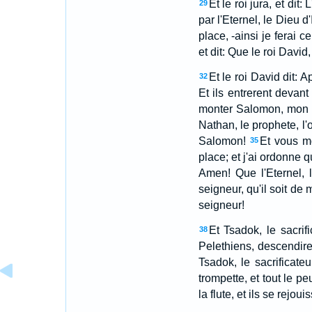
Et le roi jura, et di
29
par l'Eternel, le Dieu d
place, -ainsi je ferai ce
et dit: Que le roi David
Et le roi David dit: 
32
Et ils entrerent devant 
monter Salomon, mon fi
Nathan, le prophete, l'o
Salomon!
Et vous mo
35
place; et j'ai ordonne qu
Amen! Que l'Eternel, l
seigneur, qu'il soit d
seigneur!
Et Tsadok, le sacrif
38
Pelethiens, descendire
Tsadok, le sacrificate
trompette, et tout le pe
la flute, et ils se rejou