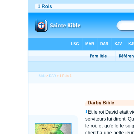
Bible
>
DAR
> 1 Rois 1
Darby Bible
Et le roi David etait 
1
serviteurs lui dirent: Q
le roi, et qu'elle le s
chercha une belle jeune