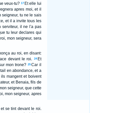
Que veux-tu?
Et elle lui
17
regnera apres moi, et il
 seigneur, tu ne le sais
 et il a invite tous les
 serviteur, il ne l'a pas
que tu leur declares qui
 roi, mon seigneur, sera
nonça au roi, en disant:
face devant le roi.
Et
24
 sur mon trone?
Car il
25
tail en abondance, et a
à, ils mangent et boivent
ateur, et Benaia, fils de
 mon seigneur, que cette
 roi, mon seigneur, apres
t se tint devant le roi.