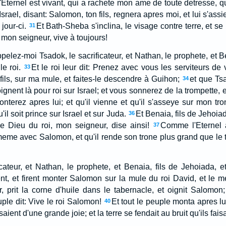
t: L'Eternel est vivant, qui a rachete mon ame de toute detresse, q
'Israel, disant: Salomon, ton fils, regnera apres moi, et lui s'as
 jour-ci.
Et Bath-Sheba s'inclina, le visage contre terre, et se 
31
, mon seigneur, vive à toujours!
Appelez-moi Tsadok, le sacrificateur, et Nathan, le prophete, et B
le roi.
Et le roi leur dit: Prenez avec vous les serviteurs de v
33
ls, sur ma mule, et faites-le descendre à Guihon;
et que Tsa
34
ignent là pour roi sur Israel; et vous sonnerez de la trompette, e
nterez apres lui; et qu'il vienne et qu'il s'asseye sur mon tro
'il soit prince sur Israel et sur Juda.
Et Benaia, fils de Jehoiada
36
e Dieu du roi, mon seigneur, dise ainsi!
Comme l'Eternel 
37
e meme avec Salomon, et qu'il rende son trone plus grand que le 
icateur, et Nathan, le prophete, et Benaia, fils de Jehoiada, e
nt, et firent monter Salomon sur la mule du roi David, et le 
ur, prit la corne d'huile dans le tabernacle, et oignit Salomon;
uple dit: Vive le roi Salomon!
Et tout le peuple monta apres lui
40
issaient d'une grande joie; et la terre se fendait au bruit qu'ils fais