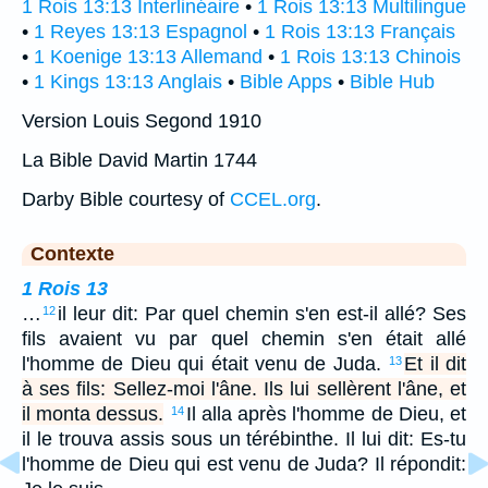
1 Rois 13:13 Interlinéaire
•
1 Rois 13:13 Multilingue
•
1 Reyes 13:13 Espagnol
•
1 Rois 13:13 Français
•
1 Koenige 13:13 Allemand
•
1 Rois 13:13 Chinois
•
1 Kings 13:13 Anglais
•
Bible Apps
•
Bible Hub
Version Louis Segond 1910
La Bible David Martin 1744
Darby Bible courtesy of
CCEL.org
.
Contexte
1 Rois 13
…
il leur dit: Par quel chemin s'en est-il allé? Ses
12
fils avaient vu par quel chemin s'en était allé
l'homme de Dieu qui était venu de Juda.
Et il dit
13
à ses fils: Sellez-moi l'âne. Ils lui sellèrent l'âne, et
il monta dessus.
Il alla après l'homme de Dieu, et
14
il le trouva assis sous un térébinthe. Il lui dit: Es-tu
l'homme de Dieu qui est venu de Juda? Il répondit: