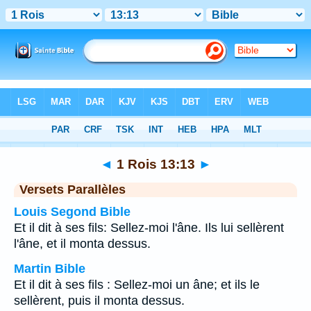
Bible
>
1 Rois
>
Chapitre 13
> Verset 13
◄
1 Rois 13:13
►
Versets Parallèles
Louis Segond Bible
Et il dit à ses fils: Sellez-moi l'âne. Ils lui sellèrent
l'âne, et il monta dessus.
Martin Bible
Et il dit à ses fils : Sellez-moi un âne; et ils le
sellèrent, puis il monta dessus.