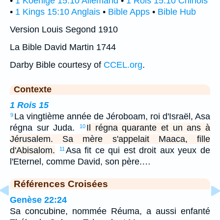
•
1 Koenige 15:10 Allemand
•
1 Rois 15:10 Chinois
•
1 Kings 15:10 Anglais
•
Bible Apps
•
Bible Hub
Version Louis Segond 1910
La Bible David Martin 1744
Darby Bible courtesy of
CCEL.org
.
Contexte
1 Rois 15
La vingtième année de Jéroboam, roi d'Israël, Asa
9
régna sur Juda.
Il régna quarante et un ans à
10
Jérusalem. Sa mère s'appelait Maaca, fille
d'Abisalom.
Asa fit ce qui est droit aux yeux de
11
l'Eternel, comme David, son père.…
Références Croisées
Genèse 22:24
Sa concubine, nommée Réuma, a aussi enfanté