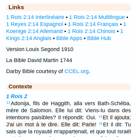
Links
1 Rois 2:14 Interlinéaire
•
1 Rois 2:14 Multilingue
•
1 Reyes 2:14 Espagnol
•
1 Rois 2:14 Français
•
1
Koenige 2:14 Allemand
•
1 Rois 2:14 Chinois
•
1
Kings 2:14 Anglais
•
Bible Apps
•
Bible Hub
Version Louis Segond 1910
La Bible David Martin 1744
Darby Bible courtesy of
CCEL.org
.
Contexte
1 Rois 2
Adonija, fils de Haggith, alla vers Bath-Schéba,
13
mère de Salomon. Elle lui dit: Viens-tu dans des
intentions paisibles? Il répondit: Oui.
Et il ajouta:
14
J'ai un mot à te dire. Elle dit: Parle!
Et il dit: Tu
15
sais que la royauté m'appartenait, et que tout Israël