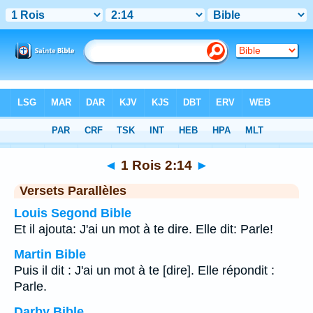
Bible
>
1 Rois
>
Chapitre 2
> Verset 14
◄
1 Rois 2:14
►
Versets Parallèles
Louis Segond Bible
Et il ajouta: J'ai un mot à te dire. Elle dit: Parle!
Martin Bible
Puis il dit : J'ai un mot à te [dire]. Elle répondit :
Parle.
Darby Bible