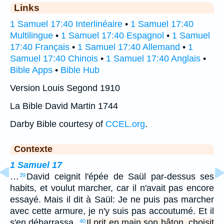
Links
1 Samuel 17:40 Interlinéaire
•
1 Samuel 17:40
Multilingue
•
1 Samuel 17:40 Espagnol
•
1 Samuel
17:40 Français
•
1 Samuel 17:40 Allemand
•
1
Samuel 17:40 Chinois
•
1 Samuel 17:40 Anglais
•
Bible Apps
•
Bible Hub
Version Louis Segond 1910
La Bible David Martin 1744
Darby Bible courtesy of
CCEL.org
.
Contexte
1 Samuel 17
…
David ceignit l'épée de Saül par-dessus ses
39
habits, et voulut marcher, car il n'avait pas encore
essayé. Mais il dit à Saül: Je ne puis pas marcher
avec cette armure, je n'y suis pas accoutumé. Et il
s'en débarrassa.
Il prit en main son bâton, choisit
40